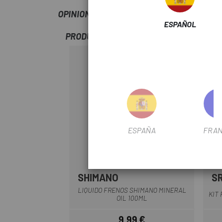
OPINIONES
ESPAÑOL
PRODUCTOS SIMILARES
-10%
ESPAÑA
FRAN
SHIMANO
S
Rojo
LIQUIDO FRENOS SHIMANO MINERAL
KIT
OIL 100ML
9,99 €