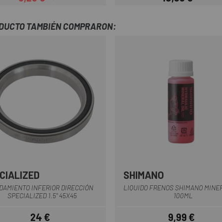
Precio
Precio regular
Precio
ODUCTO TAMBIÉN COMPRARON:
CIALIZED
SHIMANO
Multi
Rojo
DAMIENTO INFERIOR DIRECCIÓN
LIQUIDO FRENOS SHIMANO MINER
SPECIALIZED 1.5" 45X45
100ML
24 €
9,99 €