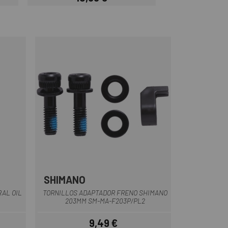
Precio
SHIMANO
Multi
AL OIL
TORNILLOS ADAPTADOR FRENO SHIMANO
203MM SM-MA-F203P/PL2
9,49 €