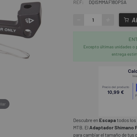
REF:
DQISMMAF180PSA
-
+
A
ENT
Excepto últimas unidades o 
entrega estim
liar
Descubre en
Escapa
todos los
MTB. El
Adaptador Shimano 
para cambiar el tamaño de tus d