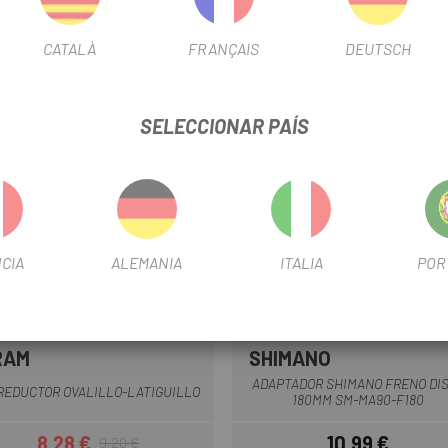
CATALÀ
FRANÇAIS
DEUTSCH
SELECCIONAR PAÍS
CIA
ALEMANIA
ITALIA
POR
RAM
SHIMANO
ADAPTADOR SHIMANO FRENO DI
 REDUCTOR OVALILLO-LATIGUILLO
180MM SM-MA90-F180
8,28 €
10,99 €
9,20 €