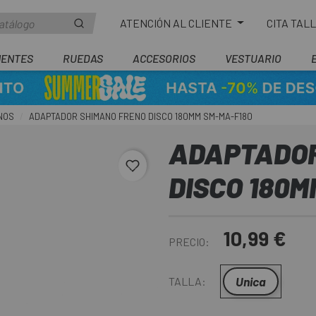
ATENCIÓN AL CLIENTE
CITA TAL
ENTES
RUEDAS
ACCESORIOS
VESTUARIO
NOS
ADAPTADOR SHIMANO FRENO DISCO 180MM SM-MA-F180
ADAPTADOR
favorite_border
DISCO 180M
10,99 €
PRECIO:
Unica
TALLA: