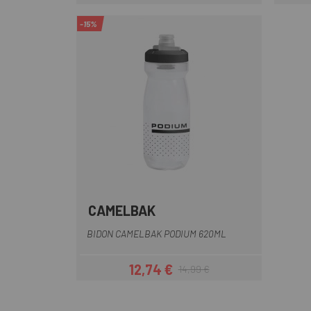
Precio
-15%
CAMELBAK
Azul
Blanco
Blanco-Negro
Gris
Negro
+1
BIDON CAMELBAK PODIUM 620ML
12,74 €
14,99 €
Precio
Precio regular