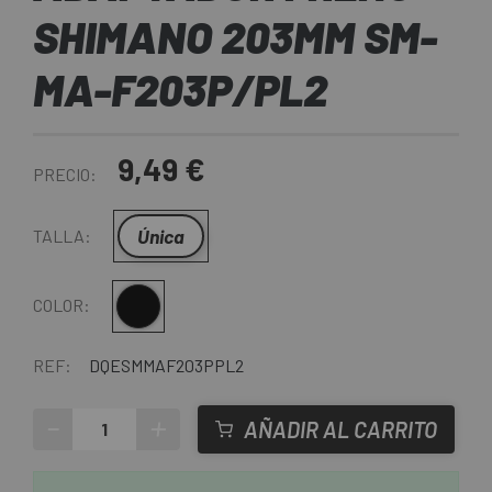
SHIMANO 203MM SM-
MA-F203P/PL2
9,49 €
PRECIO:
Única
TALLA:
Multi
COLOR:
REF:
DQESMMAF203PPL2
-
+
AÑADIR AL CARRITO