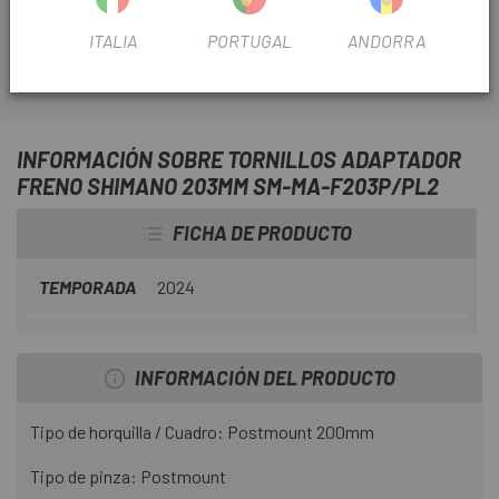
postmount y pasar de usar discos de 200mm a 203mm
ITALIA
PORTUGAL
ANDORRA
INFORMACIÓN SOBRE TORNILLOS ADAPTADOR
FRENO SHIMANO 203MM SM-MA-F203P/PL2
FICHA DE PRODUCTO
TEMPORADA
2024
INFORMACIÓN DEL PRODUCTO
Tipo de horquilla / Cuadro: Postmount 200mm
Tipo de pinza: Postmount