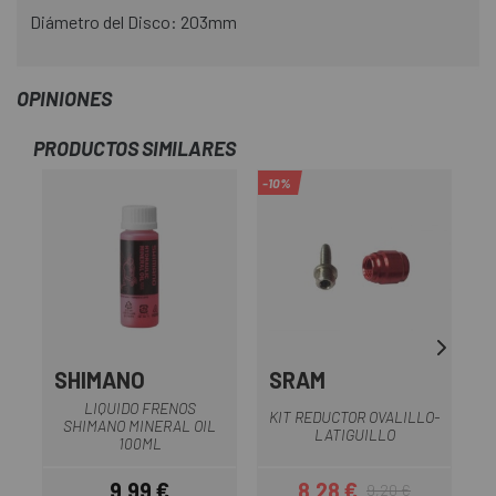
Diámetro del Disco: 203mm
OPINIONES
PRODUCTOS SIMILARES
-10%
SHIMANO
SRAM
LIQUIDO FRENOS
KIT REDUCTOR OVALILLO-
SHIMANO MINERAL OIL
F
LATIGUILLO
100ML
9,99 €
8,28 €
9,20 €