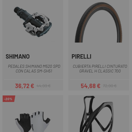
SHIMANO
PIRELLI
PEDALES SHIMANO M520 SPD
CUBIERTA PIRELLI CINTURATO
CON CALAS SM-SH51
GRAVEL H CLASSIC 700
36,72 €
54,68 €
44,99 €
72,90 €
Precio
Precio regular
Precio
Precio regular
-20%