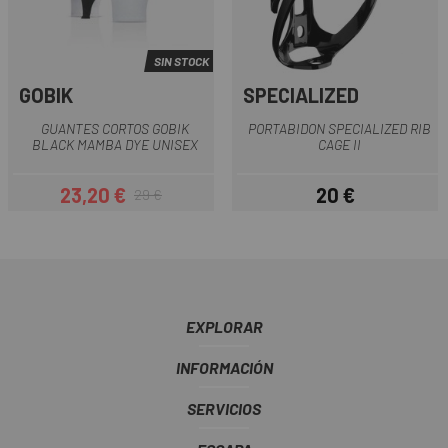
SIN STOCK
GOBIK
SPECIALIZED
GUANTES CORTOS GOBIK
PORTABIDON SPECIALIZED RIB
BLACK MAMBA DYE UNISEX
CAGE II
23,20 €
20 €
29 €
Precio
Precio regular
Precio
EXPLORAR
INFORMACIÓN
SERVICIOS