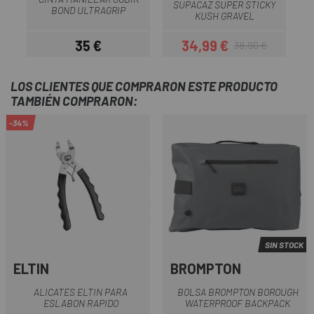
SUPACAZ SUPER STICKY
BOND ULTRAGRIP
KUSH GRAVEL
35 €
34,99 €
38,90 €
Precio
Precio
Precio regular
LOS CLIENTES QUE COMPRARON ESTE PRODUCTO
TAMBIÉN COMPRARON:
-34%
SIN STOCK
ELTIN
BROMPTON
ALICATES ELTIN PARA
BOLSA BROMPTON BOROUGH
ESLABON RAPIDO
WATERPROOF BACKPACK