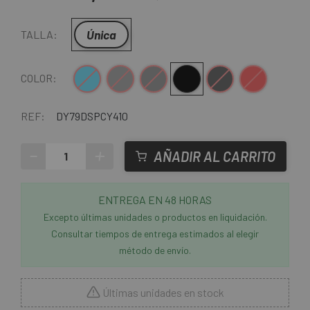
Única
TALLA:
Azul
Gris
Gris-Negro
Negro
Negro-Blanco
Rojo
COLOR:
REF:
DY79DSPCY410
-
+
AÑADIR AL CARRITO
ENTREGA EN 48 HORAS
Excepto últimas unidades o productos en liquidación.
Consultar tiempos de entrega estimados al elegir
método de envío.
Últimas unidades en stock