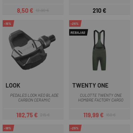
8,50 €
210 €
12,90 €
Precio
Precio regular
Precio
-15%
-25%
REBAJAS
LOOK
TWENTY ONE
PEDALES LOOK KEO BLADE
CULOTTE TWENTY ONE
CARBON CERAMIC
HOMBRE FACTORY CARGO
182,75 €
119,99 €
215 €
160 €
Precio
Precio regular
Precio
Precio regular
-18%
-25%