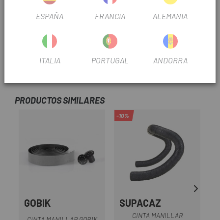
abrazaderas y tapones roscados.
ESPAÑA
FRANCIA
ALEMANIA
4,6 mm - Peso: 102 g.
Longitud: 91 pulgadas / 231 cm.
ITALIA
PORTUGAL
ANDORRA
OPINIONES
PRODUCTOS SIMILARES
-10%
GOBIK
SUPACAZ
CINTA MANILLAR
CINTA MANILLAR GOBIK