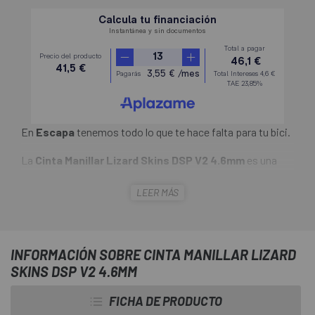
En
Escapa
tenemos todo lo que te hace falta para tu bici.
La
Cinta Manillar Lizard Skins DSP V2 4.6mm
es una
versión más delgada y liviana de la línea DSP. DSP
LEER MÁS
(Durasoft Polymer) presenta una mayor absorción de
impactos y una sensación pegajosa en condiciones secas
o húmedas. 1,8 mm de espesor, rollos de 82" Ligero, con un
peso de 50 gramos por juego (incluidos los tapones)
INFORMACIÓN SOBRE CINTA MANILLAR LIZARD
SKINS DSP V2 4.6MM
FICHA DE PRODUCTO