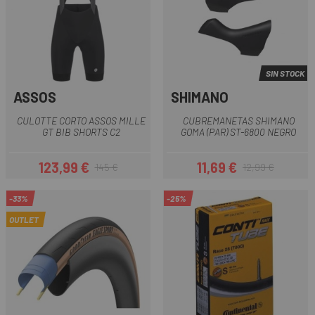
SIN STOCK
ASSOS
SHIMANO
CULOTTE CORTO ASSOS MILLE
CUBREMANETAS SHIMANO
GT BIB SHORTS C2
GOMA (PAR) ST-6800 NEGRO
123,99 €
11,69 €
145 €
12,99 €
Precio
Precio regular
Precio
Precio regular
-33%
-25%
OUTLET