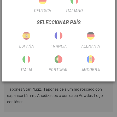
rendimiento de larga duración. Poliuretano de gran
desarrollo que mantiene sus propiedades de agarre incuso
DEUTSCH
ITALIANO
en mojado. Alta resistencia a los rayos UV, altas
temperaturas y sudor.
SELECCIONAR PAÍS
Espuma Kush (capa intermedia): compuesto exclusivo que
aumenta la humedad gracias a su espuma nano.
Propiedades anti impacto que aumentan de forma notable
ESPAÑA
FRANCIA
ALEMANIA
la conducción en curvas, bajadas y terrenos irregulares.
Realce: La cinta está acabada con el realce tan
característico de Supacaz. Este realce crea un look único
ITALIA
PORTUGAL
ANDORRA
de Supacaz y se deshace de la humedad para mantener
buen agarre.
Tapones Star Plugz: Tapones de aluminio roscado con
expansor (3mm). Anodizados o con capa Powder. Logo
con láser.