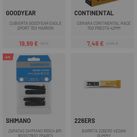
GOODYEAR
CONTINENTAL
CUBIERTA GOODYEAR EAGLE
CÁMARA CONTINENTAL RACE
SPORT 700 MARRON
700 PRESTA 42MM
19,99 €
7,46 €
30 €
9,95 €
Precio
Precio regular
Precio
Precio regular
-4%
SHIMANO
226ERS
ZAPATAS SHIMANO R55C4 BR-
BARRITA 226ERS VEGAN
9000/7900 2PARES
GUMMY