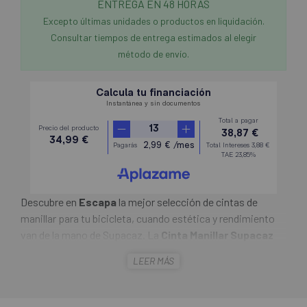
ENTREGA EN 48 HORAS
Excepto últimas unidades o productos en liquidación.
Consultar tiempos de entrega estimados al elegir
método de envío.
Descubre en
Escapa
la mejor selección de cintas de
manillar para tu bicicleta, cuando estética y rendimiento
van de la mano de Supacaz. La
Cinta Manillar Supacaz
Super Sticky Kush
es la elegida por el campeón mundial
LEER MÁS
Peter Sagan. Fusionando rendimiento y estilo, Supacaz
ofrece la única cinta de manillar con la que vale la pena
soñar. La serie Galaxy agrega suficiente color para mezclar