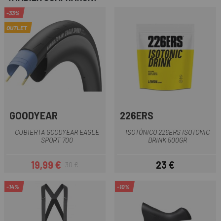
-33%
OUTLET
GOODYEAR
226ERS
CUBIERTA GOODYEAR EAGLE
ISOTÓNICO 226ERS ISOTONIC
SPORT 700
DRINK 500GR
19,99 €
23 €
30 €
Precio
Precio regular
Precio
-14%
-10%