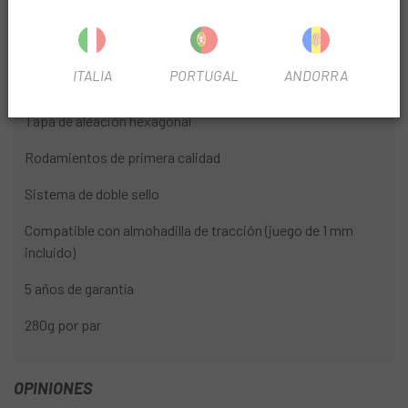
Mínimo y ligero
Entrada por los 4 lados / desprendimiento de lodo superior
ITALIA
PORTUGAL
ANDORRA
Flotador personalizable y ángulo de liberación
Tapa de aleación hexagonal
Rodamientos de primera calidad
Sistema de doble sello
Compatible con almohadilla de tracción (juego de 1 mm
incluido)
5 años de garantía
280g por par
OPINIONES