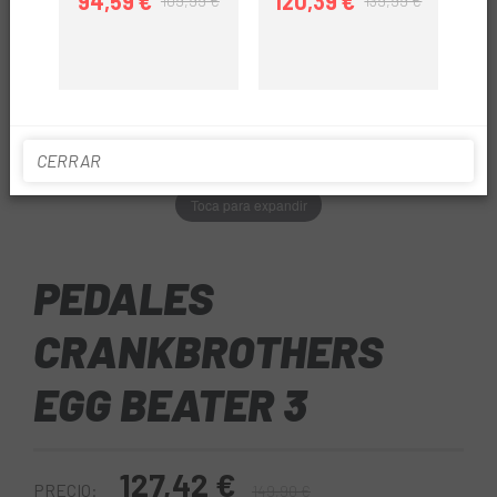
94,59 €
120,39 €
10
109,99 €
139,99 €
Precio
Precio regular
Precio
Precio regular
CERRAR
Toca para expandir
PEDALES
CRANKBROTHERS
EGG BEATER 3
127,42 €
PRECIO:
149,90 €