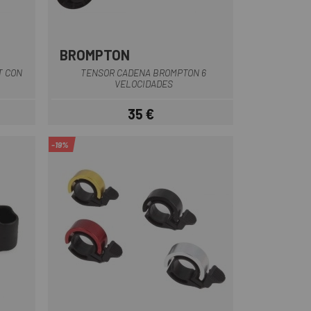
BROMPTON
Multi
T CON
TENSOR CADENA BROMPTON 6
VELOCIDADES
35 €
Precio
-19%