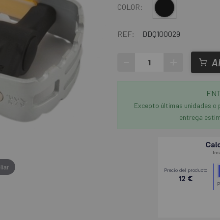
Multi
COLOR:
REF:
DDQ100029
-
+
A
ENT
Excepto últimas unidades o 
entrega estim
liar