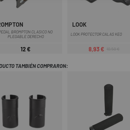
ROMPTON
LOOK
Negro
Multi
PEDAL BROMPTON CLASICO NO
LOOK PROTECTOR CALAS KEO
PLEGABLE DERECHO
12 €
8,93 €
10,50 €
Precio
Precio
Precio regula
ODUCTO TAMBIÉN COMPRARON: