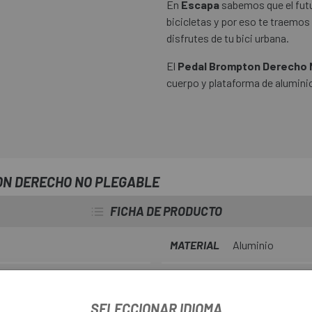
En
Escapa
sabemos que el futu
bicicletas y por eso te traemos
disfrutes de tu bici urbana.
El
Pedal Brompton Derecho 
cuerpo y plataforma de alumini
ON DERECHO NO PLEGABLE
FICHA DE PRODUCTO
MATERIAL
Aluminio
SELECCIONAR IDIOMA