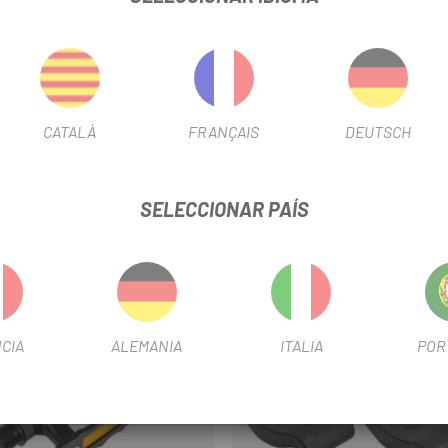
INFORMACIÓN DEL PRODUCTO
osca 9/16 (Standard MTB).
CATALÀ
FRANÇAIS
DEUTSCH
mo.
SELECCIONAR PAÍS
-15%
CIA
ALEMANIA
ITALIA
POR