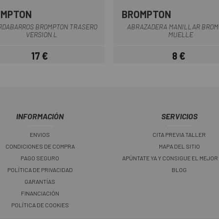
OMPTON
BROMPTON
Gris
Multi
RDABARROS BROMPTON TRASERO
ABRAZADERA MANILLAR BROM
VERSION L
MUELLE
17 €
8 €
Precio
Precio
INFORMACIÓN
SERVICIOS
ENVIOS
CITA PREVIA TALLER
CONDICIONES DE COMPRA
MAPA DEL SITIO
PAGO SEGURO
APÚNTATE YA Y CONSIGUE EL MEJOR
POLÍTICA DE PRIVACIDAD
BLOG
GARANTÍAS
FINANCIACIÓN
POLÍTICA DE COOKIES