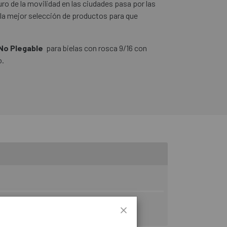
ro de la movilidad en las ciudades pasa por las
 la mejor selección de productos para que
No Plegable
para bielas con rosca 9/16 con
o.