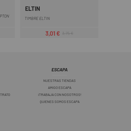
ELTIN
Gris
Negro
Oro
Rojo
PTON
TIMBRE ELTIN
3,01 €
3,75 €
Precio
Precio regular
ESCAPA
NUESTRAS TIENDAS
AMIGO ESCAPA
 TRATO
¡TRABAJA CON NOSOTROS!
QUIENES SOMOS ESCAPA