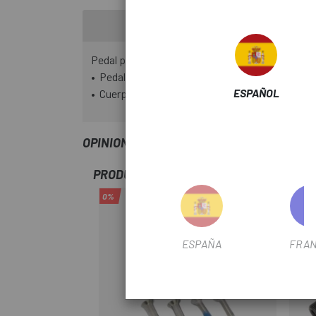
Pedal plataforma.
• Pedal derecho de plataforma para bielas con r
ESPAÑOL
• Cuerpo y plataforma de aluminio con eje de Cr
OPINIONES
PRODUCTOS SIMILARES
0%
ESPAÑA
FRAN