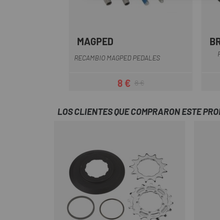
MAGPED
B
Multi
RECAMBIO MAGPED PEDALES
8 €
8 €
Precio
Precio regular
LOS CLIENTES QUE COMPRARON ESTE PR