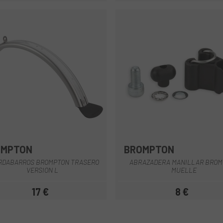
OMPTON
BROMPTON
Gris
Multi
RDABARROS BROMPTON TRASERO
ABRAZADERA MANILLAR BROM
VERSION L
MUELLE
17 €
8 €
Precio
Precio