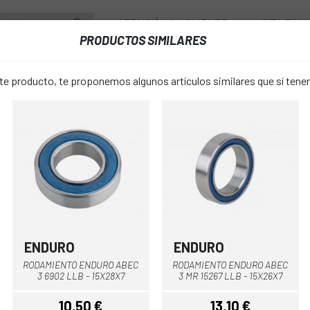
ATENCIÓN AL CLIENTE
CITA TAL
PRODUCTOS SIMILARES
ENTES
RUEDAS
ACCESORIOS
VESTUARIO
 producto, te proponemos algunos artículos similares que sí ten
 RUEDAS
RUEDECITA BROMPTON AL GUARDABARRO + TORNILLOS VERSION L
RUEDECITA
favorite_border
GUARDABAR
VERSION L
ENDURO
ENDURO
11 €
RODAMIENTO ENDURO ABEC
RODAMIENTO ENDURO ABEC
PRECIO:
3 6902 LLB - 15X28X7
3 MR 15267 LLB - 15X26X7
10,50 €
13,10 €
Única
TALLA: