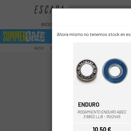
BICICLETAS
ELÉCTRICAS
COMPON
Ahora mismo no tenemos stock en este
INICIO
RUEDAS
RECAMBIO RUEDAS
RECAMBIOS
ENDURO
RODAMIENTO ENDURO ABEC
3 6802 LLB - 15X24X5
10,50 €