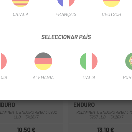
CATALÀ
FRANÇAIS
DEUTSCH
SELECCIONAR PAÍS
CIA
ALEMANIA
ITALIA
POR
NDURO
ENDURO
DAMIENTO ENDURO ABEC 3 6902
RODAMIENTO ENDURO ABEC 3 
LLB - 15X28X7
15267 LLB - 15X26X7
10,50 €
13,10 €