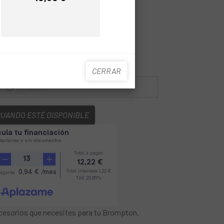
Precio
Precio
CERRAR
Sin Stock
CUANDO ESTÉ DISPONIBLE
cesorios que necesites para tu Brompton.