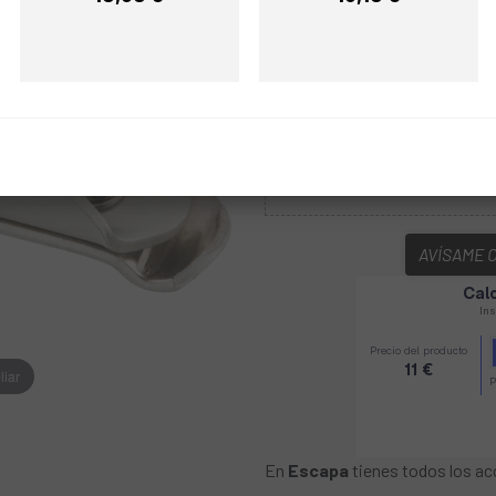
Precio
Precio
Multi
COLOR:
REF:
DDQ101269
AVÍSAME 
liar
En
Escapa
tienes todos los ac