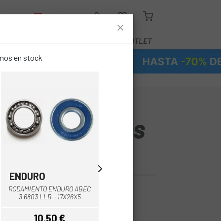
LER
BLOG
EQUIPAMIENTO
SERVICIOS
OUTLET
emos en stock
 BROMPTON AL
RO + TORNILLOS
ENDURO
ENDURO
Multi
RODAMIENTO ENDURO ABEC
RODAMIENTO ENDURO ABEC
3 6803 LLB - 17X26X5
3 MR 18307 LLB - 18X30X7
10,50 €
12,10 €