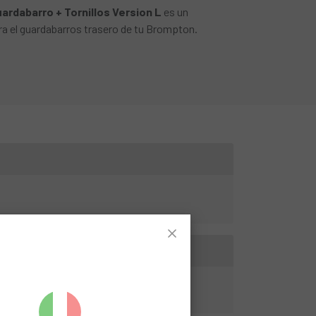
ardabarro + Tornillos Version L
es un
a el guardabarros trasero de tu Brompton.