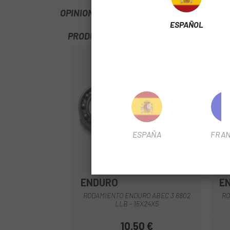
OPINIONES
ESPAÑOL
PRODUCTOS SIMILARES
ESPAÑA
FRAN
ENDURO
E
RODAMIENTO ENDURO ABEC 3 6802
RO
LLB - 15X24X5
10,50 €