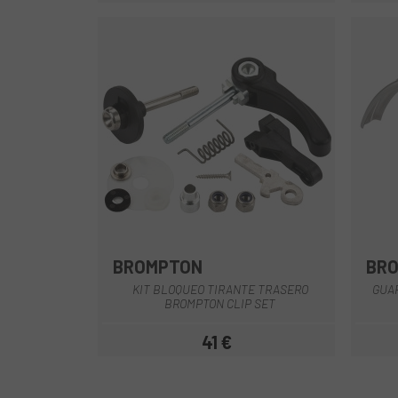
BROMPTON
BR
Amarillo - Azul
KIT BLOQUEO TIRANTE TRASERO
GUA
BROMPTON CLIP SET
41 €
Precio