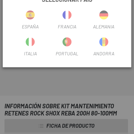
Escapa
te acerca todos los elementos necesarios para el
ESPAÑA
FRANCIA
ALEMANIA
mantenimiento y buen funcionamiento de tus
suspensiones RockShox. El
Kit Mantenimiento
Retenes Rock Shox Reba 200h 80-100mm
incluye
todo lo necesario para realizar el mantenimiento anual, o
ITALIA
PORTUGAL
ANDORRA
tras 200 horas de uso, que se recomienda en este tipo de
suspensiones.
INFORMACIÓN SOBRE KIT MANTENIMIENTO
RETENES ROCK SHOX REBA 200H 80-100MM
FICHA DE PRODUCTO