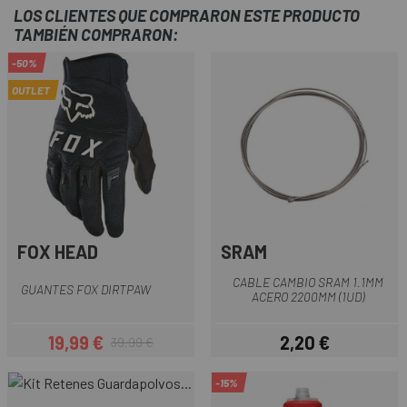
LOS CLIENTES QUE COMPRARON ESTE PRODUCTO
TAMBIÉN COMPRARON:
-50%
OUTLET
FOX HEAD
SRAM
CABLE CAMBIO SRAM 1.1MM
GUANTES FOX DIRTPAW
ACERO 2200MM (1UD)
19,99 €
2,20 €
39,99 €
Precio
Precio regular
Precio
-15%