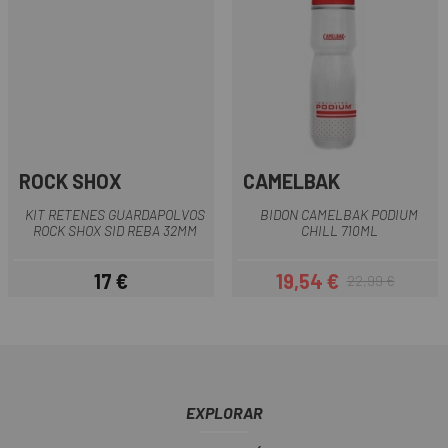
ROCK SHOX
CAMELBAK
KIT RETENES GUARDAPOLVOS
BIDON CAMELBAK PODIUM
ROCK SHOX SID REBA 32MM
CHILL 710ML
17 €
19,54 €
22,99 €
Precio
Precio
Precio regular
EXPLORAR