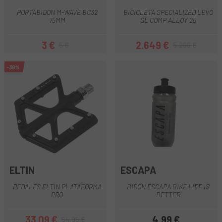
PORTABIDON M-WAVE BC32
BICICLETA SPECIALIZED LEVO
75MM
SL COMP ALLOY 25
3 €
2.649 €
5 €
5.299 €
Precio
Precio regular
Precio
Precio regular
-39%
ELTIN
ESCAPA
PEDALES ELTIN PLATAFORMA
BIDON ESCAPA BIKE LIFE IS
PRO
BETTER
33,09 €
4,99 €
54,95 €