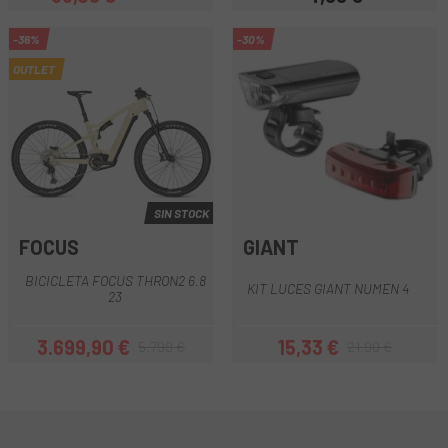
Precio
Precio regular
Precio
-36%
-30%
OUTLET
SIN STOCK
FOCUS
GIANT
BICICLETA FOCUS THRON2 6.8
KIT LUCES GIANT NUMEN 4
23
3.699,90 €
15,33 €
5.799 €
21,90 €
Precio
Precio regular
Precio
Precio regular