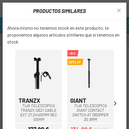
PRODUCTOS SIMILARES
Ahora mismo no tenemos stock en este producto, te
proponemos algunos artículos similares que sí tenemos en
stock
-15%
-15%
-20%
OUTLET
favori
TRANZX
GIANT
XL
TIJA TELESCOPICA
TIJA TELESCOPICA
T
TRANZX SB21 CABLE
GIANT CONTACT
EXT 27.2X400MM REC
SWITCH AT DROPPER
M
105MM
30.9MM