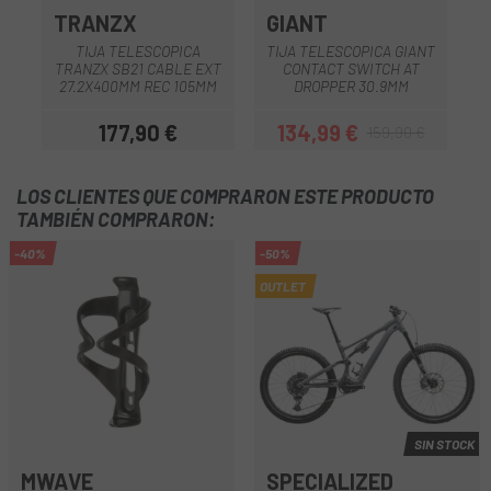
TRANZX
GIANT
TIJA TELESCOPICA
TIJA TELESCOPICA GIANT
TRANZX SB21 CABLE EXT
CONTACT SWITCH AT
27.2X400MM REC 105MM
DROPPER 30.9MM
177,90 €
134,99 €
159,90 €
Precio
Precio
Precio regular
LOS CLIENTES QUE COMPRARON ESTE PRODUCTO
TAMBIÉN COMPRARON:
-40%
-50%
OUTLET
SIN STOCK
MWAVE
SPECIALIZED