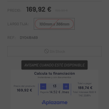
169,92 €
PRECIO:
199,90 €
100mm x 366mm
LARGO TIJA:
REF:
DY0416469
Sin Stock
AVÍSAME CUANDO ESTÉ DISPONIBLE