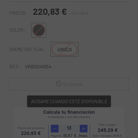
220,83 €
PRECIO:
259,80 €
Multi
COLOR:
UNICA
DIÁMETRO TIJA:
REF:
VRB0041054
Sin Stock
AVÍSAME CUANDO ESTÉ DISPONIBLE