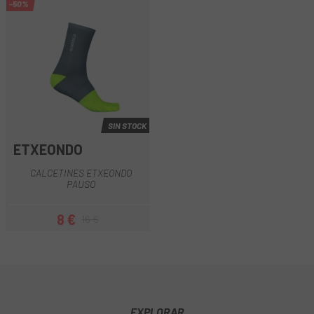
-50%
SIN STOCK
ETXEONDO
CALCETINES ETXEONDO
PAUSO
8 €
16 €
Precio
Precio regular
EXPLORAR