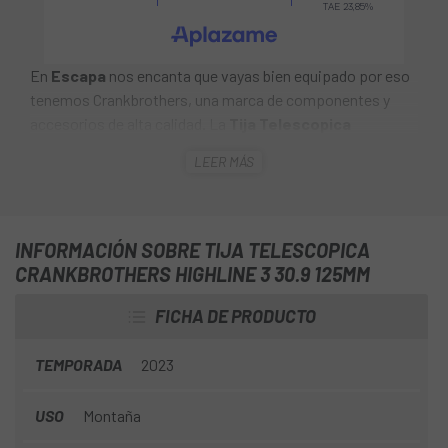
En
Escapa
nos encanta que vayas bien equipado por eso
tenemos Crankbrothers, una marca de componentes y
accesorios de alta calidad. La
Tija Telescopica
Crankbrothers Highline 3 30.9 125MM
es fácil de
LEER MÁS
instalar en cualquier bicicleta debido a su baja altura y
enrutamiento interno de cables con un mecanismo de
conexión rápida y ofrece un ajuste continuo, un rodaje
suave y una rápida extensión a su posición inicial.
INFORMACIÓN SOBRE TIJA TELESCOPICA
CRANKBROTHERS HIGHLINE 3 30.9 125MM
FICHA DE PRODUCTO
TEMPORADA
2023
USO
Montaña