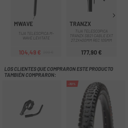
MWAVE
TRANZX
TIJA TELESCOPICA
TIJA TELESCPICA M-
TRANZX SB21 CABLE EXT
WAVE LEVITATE
27.2X400MM REC 105MM
104,49 €
177,90 €
209 €
Precio
Precio regular
Precio
LOS CLIENTES QUE COMPRARON ESTE PRODUCTO
TAMBIÉN COMPRARON:
-30%