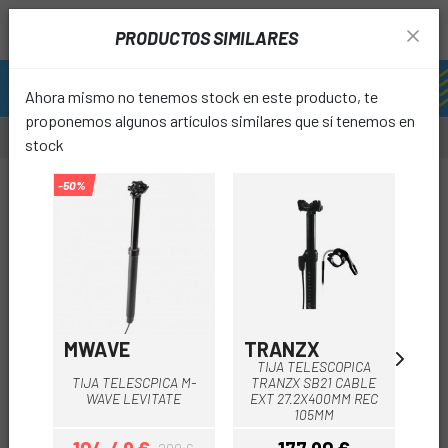
PRODUCTOS SIMILARES
Ahora mismo no tenemos stock en este producto, te
proponemos algunos artículos similares que sí tenemos en
stock
-15%
-50%
-40%
OUTL
favori
MWAVE
TRANZX
P
TIJA TELESCOPICA
T
TIJA TELESCPICA M-
TRANZX SB21 CABLE
WAVE LEVITATE
EXT 27.2X400MM REC
400
105MM