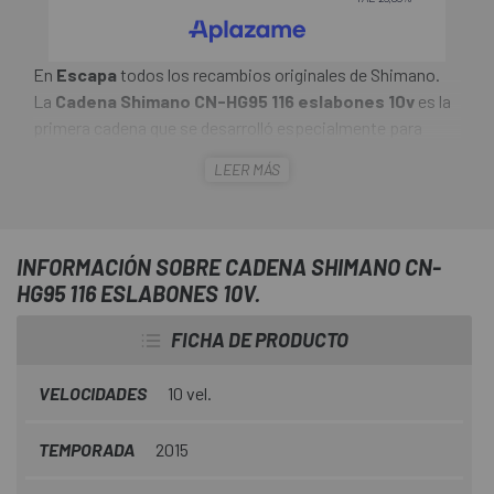
En
Escapa
todos los recambios originales de Shimano.
La
Cadena Shimano CN-HG95 116 eslabones 10v
es la
primera cadena que se desarrolló especialmente para
MTB. La geometría adaptada de los enlaces ofrece poca
LEER MÁS
superficie para atacar el barro y la suciedad y ofrece una
excelente calidad de cambio. Para lograr esto, la cadena
fue diseñada para ser direccional. Un revestimiento de
teflón del sector de las bicicletas de carreras reduce el
INFORMACIÓN SOBRE CADENA SHIMANO CN-
desgaste y aumenta significativamente la durabilidad.
HG95 116 ESLABONES 10V.
FICHA DE PRODUCTO
VELOCIDADES
10 vel.
TEMPORADA
2015