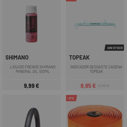
SIN STOCK
SHIMANO
TOPEAK
LIQUIDO FRENOS SHIMANO
INDICADOR DESGASTE CADENA
MINERAL OIL 100ML
TOPEAK
9,99 €
8,95 €
9,95 €
Precio
Precio
Precio regular
-17%