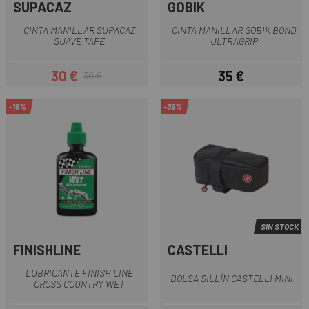
SUPACAZ
GOBIK
CINTA MANILLAR SUPACAZ
CINTA MANILLAR GOBIK BOND
SUAVE TAPE
ULTRAGRIP
30 €
35 €
30 €
Precio
Precio regular
Precio
-15%
-39%
SIN STOCK
FINISHLINE
CASTELLI
LUBRICANTE FINISH LINE
BOLSA SILLÍN CASTELLI MINI
CROSS COUNTRY WET