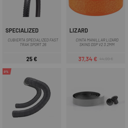
SPECIALIZED
LIZARD
CUBIERTA SPECIALIZED FAST
CINTA MANILLAR LIZARD
TRAK SPORT 26
SKINS DSP V2 3.2MM
25 €
37,34 €
44,99 €
Precio
Precio
Precio regular
0%