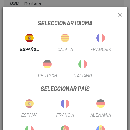
USO
Montaña
SELECCIONAR IDIOMA
INFORMACIÓN DEL PRODUCTO
Especificaciones técnicas:
ESPAÑOL
CATALÀ
FRANÇAIS
Material: acero
Compatibilidad: unidades de 10 velocidades
Revestimiento: Teflón
DEUTSCH
ITALIANO
Enlaces: 116
Peso según fabricante: 277g
SELECCIONAR PAÍS
Incluye: cadena, perno de bloqueo
ESPAÑA
FRANCIA
ALEMANIA
OPINIONES