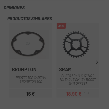
OPINIONES
PRODUCTOS SIMILARES
-10%
-2
BROMPTON
SRAM
PLATO SRAM X-SYNC 2
PROTECTOR CADENA
NX EAGLE DM 12V BOOST
BROMPTON 50D
3MM OFFSET
16 €
18,90 €
21 €
Precio
Precio
Precio regular