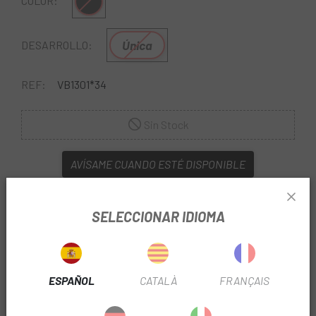
Multi
COLOR:
Única
DESARROLLO:
REF:
VB1301*34
Sin Stock
AVÍSAME CUANDO ESTÉ DISPONIBLE
SELECCIONAR IDIOMA
ESPAÑOL
CATALÀ
FRANÇAIS
Leonardi y
Escapa
te acercan los mejores platos para tu