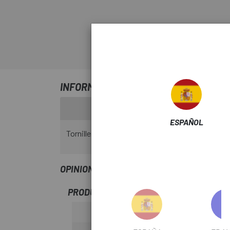
INFORMACIÓN SOBRE KIT TORNILLOS
ESPAÑOL
Tornillería TORX T20 para Roseta de 8 tornillos 
OPINIONES
PRODUCTOS SIMILARES
-20%