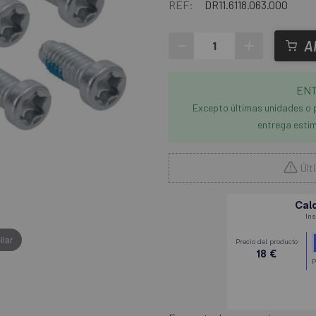
REF:
DR11.6118.063.000
-
+
A
ENT
Excepto últimas unidades o 
entrega estim
Últ
liar