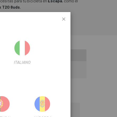
cesitas para tu bicicleta en
Escapa
, como el
rx T20 8uds
.
ITALIANO
-10%
-20%