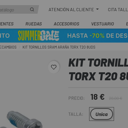
ATENCIÓN AL CLIENTE
CITA TAL
ENTES
RUEDAS
ACCESORIOS
VESTUARIO
RECAMBIOS
KIT TORNILLOS SRAM ARAÑA TORX T20 8UDS
KIT TORNI
favorite_border
TORX T20 
18 €
PRECIO:
20,00 €
Unica
TALLA: