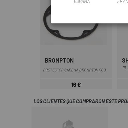
ESPAÑA
FRAN
BROMPTON
S
Multi
PL
PROTECTOR CADENA BROMPTON 50D
16 €
Precio
LOS CLIENTES QUE COMPRARON ESTE PR