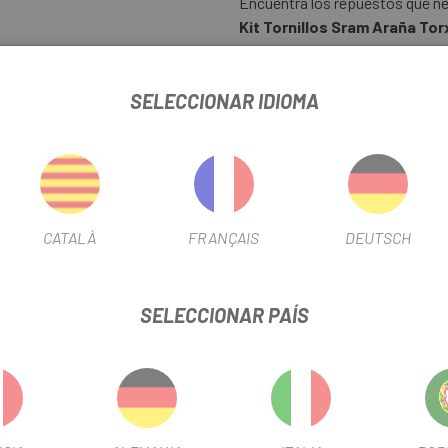
Encuentra los repuestos que ne
Kit Tornillos Sram Araña To
SELECCIONAR IDIOMA
 SRAM ARAÑA TORX T20 8UDS
INFORMACIÓN DEL PRODUCTO
CATALÀ
FRANÇAIS
DEUTSCH
estilo QUARQ
SELECCIONAR PAÍS
-20%