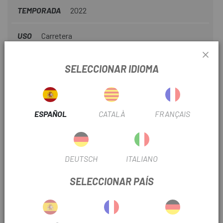
TEMPORADA
2022
USO
Carretera
SELECCIONAR IDIOMA
INFORMACIÓN DEL PRODUCTO
Especificaciones técnicas:
ESPAÑOL
CATALÀ
FRANÇAIS
Material: aluminio
Compatibilidad: bielas de 4 brazos FC-M8000 1 vez
DEUTSCH
ITALIANO
Tornillo: M8 x 11 mm
SELECCIONAR PAÍS
Madre: -
Portaherramientas: Torx T30
Colores: negro brillante