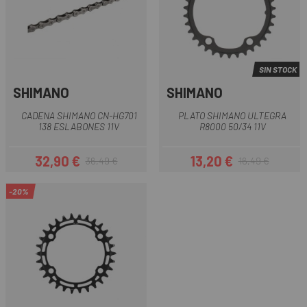
SIN STOCK
SHIMANO
SHIMANO
CADENA SHIMANO CN-HG701
PLATO SHIMANO ULTEGRA
138 ESLABONES 11V
R8000 50/34 11V
32,90 €
13,20 €
36,49 €
16,49 €
Precio
Precio regular
Precio
Precio regular
-20%