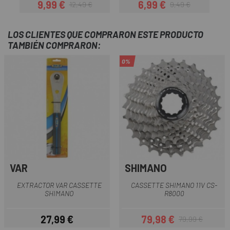
9,99 €
6,99 €
12,49 €
9,49 €
Precio
Precio regular
Precio
Precio regular
LOS CLIENTES QUE COMPRARON ESTE PRODUCTO
TAMBIÉN COMPRARON:
0%
VAR
SHIMANO
EXTRACTOR VAR CASSETTE
CASSETTE SHIMANO 11V CS-
SHIMANO
R8000
27,99 €
79,98 €
79,99 €
Precio
Precio
Precio regular