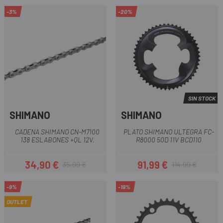
-3%
-20%
SIN STOCK
SHIMANO
SHIMANO
CADENA SHIMANO CN-M7100
PLATO SHIMANO ULTEGRA FC-
138 ESLABONES +QL 12V.
R8000 50D 11V BCD110
34,90 €
91,99 €
35,99 €
114,99 €
Precio
Precio regular
Precio
Precio regular
-9%
-19%
OUTLET