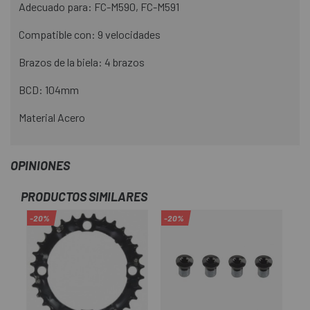
Adecuado para: FC-M590, FC-M591
Compatible con: 9 velocidades
Brazos de la biela: 4 brazos
BCD: 104mm
Material Acero
OPINIONES
PRODUCTOS SIMILARES
-20%
-20%
-1