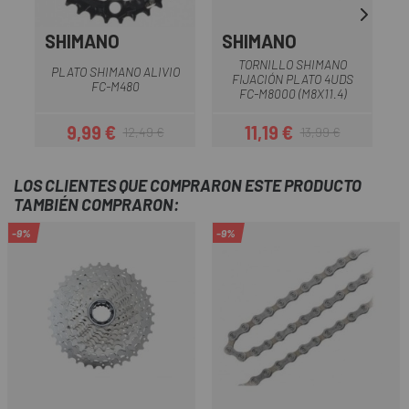
SHIMANO
SHIMANO
TORNILLO SHIMANO
PLATO SHIMANO ALIVIO
T
FIJACIÓN PLATO 4UDS
FC-M480
FC-M8000 (M8X11.4)
9,99 €
11,19 €
12,49 €
13,99 €
Precio
Precio regular
Precio
Precio regular
LOS CLIENTES QUE COMPRARON ESTE PRODUCTO
TAMBIÉN COMPRARON:
-9%
-9%