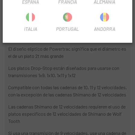
INFORMACIÓN DEL PRODUCTO
ESPAÑA
FRANCIA
ALEMANIA
Estos platos cuentan con el diseño de dientes asimétricos
Drop-Stop de Wolf Tooth para lograr la mejor vida útil,
ITALIA
PORTUGAL
ANDORRA
eliminación del barro y retención de la cadena. Compatible
con platos y bielas Shimano GRX, incluidos RX600 y RX810
El diseño elíptico de Powertrac significa que el diámetro es
el de un plato 2t más grande
Los platos Drop-Stop están diseñados para usarse con
transmisiones 1x9, 1x10, 1x11 y 1x12
Compatible con todas las cadenas de 10, 11 y 12 velocidades,
con la excepción de las cadenas Shimano de 12 velocidades
Las cadenas Shimano de 12 velocidades requieren el uso de
platos específicos de 12 velocidades de Shimano de Wolf
Tooth
Si usa una transmisión de 9 velocidades, use una cadena de