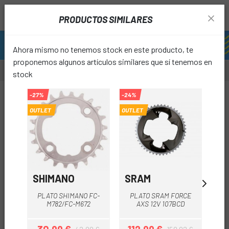
PRODUCTOS SIMILARES
Ahora mismo no tenemos stock en este producto, te
proponemos algunos artículos similares que sí tenemos en
stock
-59%
-27%
-24%
-50%
OUTLET
OUTLET
favori
SHIMANO
SRAM
BB
PLATO SHIMANO FC-
PLATO SRAM FORCE
PL
M782/FC-M672
AXS 12V 107BCD