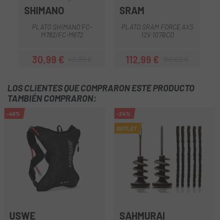
SHIMANO
SRAM
PLATO SHIMANO FC-
PLATO SRAM FORCE AXS
P
M782/FC-M672
12V 107BCD
30,99 €
112,99 €
42,99 €
150,02 €
Precio
Precio regular
Precio
Precio regular
LOS CLIENTES QUE COMPRARON ESTE PRODUCTO
TAMBIÉN COMPRARON:
-46%
-24%
OUTLET
USWE
SAHMURAI