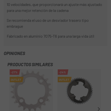
10 velocidades, que proporcionará un ajuste más ajustado
para una mejor retención de la cadena
Se recomienda el uso de un desviador trasero tipo
embrague
Fabricado en aluminio 7075-T6 para una larga vida útil
OPINIONES
PRODUCTOS SIMILARES
-27%
-24%
-5
OUTLET
OUTLET