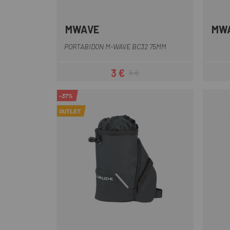
MWAVE
MW
Negro
PORTABIDON M-WAVE BC32 75MM
3 €
5 €
Precio
Precio regular
-37%
OUTLET