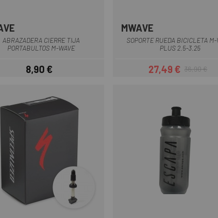
AVE
MWAVE
Negro
ABRAZADERA CIERRE TIJA
SOPORTE RUEDA BICICLETA M
PORTABULTOS M-WAVE
PLUS 2.5-3.25
8,90 €
27,49 €
36,90 €
Precio
Precio
Precio regul