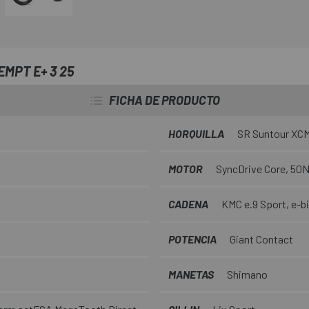
MPT E+ 3 25
FICHA DE PRODUCTO
HORQUILLA
SR Suntour XCM
MOTOR
SyncDrive Core, 50
CADENA
KMC e.9 Sport, e-b
POTENCIA
Giant Contact
MANETAS
Shimano