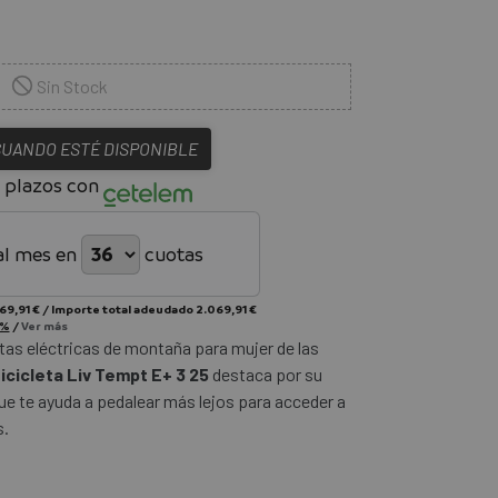
Sin Stock
CUANDO ESTÉ DISPONIBLE
 plazos con
al mes en
cuotas
69,91 €
/
Importe total adeudado
2.069,91 €
 %
/
Ver más
etas eléctricas de montaña para mujer de las
icicleta Liv Tempt E+ 3 25
destaca por su
ue te ayuda a pedalear más lejos para acceder a
s.