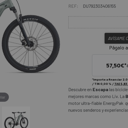
REF:
DU792303406155
AVÍSAME 
Págalo a
57,50
€*
*Importe a financiar
2.0
/
TIN
0,00 %
/
TAE
5,83
Descubre en
Escapa
las bicicl
mejores marcas como Liv. La
B
liar
motor ultra-fiable EnergyPak q
nuevos senderos y experiencia