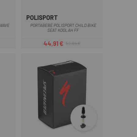
POLISPORT
Gris oscuro
Marrón-Verde
Gris-Marrón
-WAVE
PORTABEBE POLISPORT CHILD BIKE
SEAT KOOLAH FF
44,91 €
52,84 €
ar
Precio
Precio regular