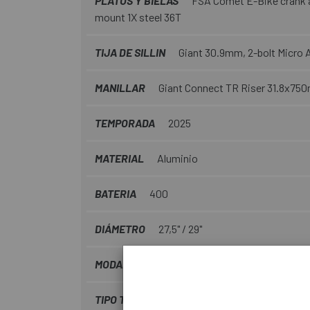
PLATOS Y BIELAS
FSA Comet E-Bike crank 
mount 1X steel 36T
TIJA DE SILLIN
Giant 30.9mm, 2-bolt Micro 
MANILLAR
Giant Connect TR Riser 31.8x75
TEMPORADA
2025
MATERIAL
Aluminio
BATERIA
400
DIÁMETRO
27,5" / 29"
MODALIDAD MONTAÑA
Rally
TIPO TRANSMISIÓN
Mecánica