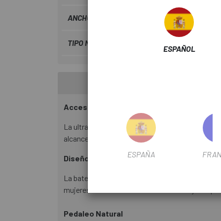
ANCHO BARRA
32
TIPO NÚCLEO
HG
ESPAÑOL
Accesible y Fiable
La ultra-fiable EnergyPak 500Wh tiene un alcan
alcance promedio de 100 km y puede alcanzar los
ESPAÑA
FRAN
Diseño Integrado
La batería de extracción lateral EnergyPak de f
mujeres utilizando la filosofía de las mujeres pr
Pedaleo Natural