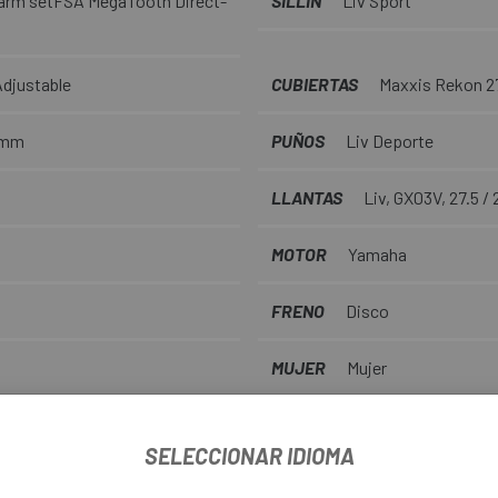
arm setFSA MegaTooth Direct-
SILLIN
Liv Sport
Adjustable
CUBIERTAS
Maxxis Rekon 27.
0mm
PUÑOS
Liv Deporte
LLANTAS
Liv, GX03V, 27.5 /
MOTOR
Yamaha
FRENO
Disco
MUJER
Mujer
Nº PIÑONES
9V
SELECCIONAR IDIOMA
Nº PLATOS
1