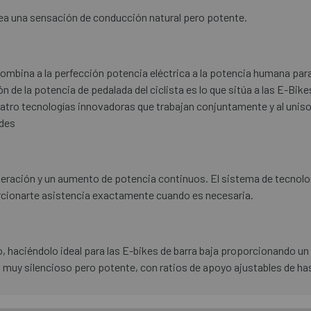
ea una sensación de conducción natural pero potente.
combina a la perfección potencia eléctrica a la potencia humana para
n de la potencia de pedalada del ciclista es lo que sitúa a las E-Bik
cuatro tecnologías innovadoras que trabajan conjuntamente y al unison
ades
leración y un aumento de potencia continuos. El sistema de tecnolo
orcionarte asistencia exactamente cuando es necesaria.
, haciéndolo ideal para las E-bikes de barra baja proporcionando u
o muy silencioso pero potente, con ratios de apoyo ajustables de ha