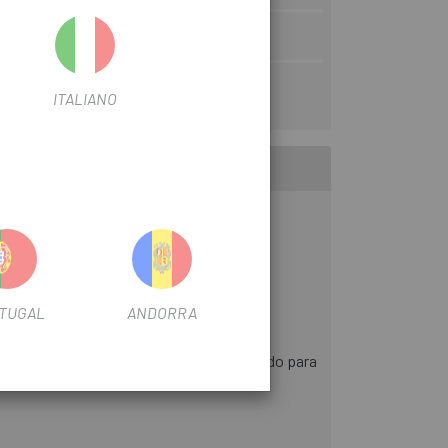
00
ITALIANO
mientras que la EnergyPak 400Wh tiene un
os senderos y experiencias.
TUGAL
ANDORRA
LUXX ligero y duradero, diseñado y ajustado para