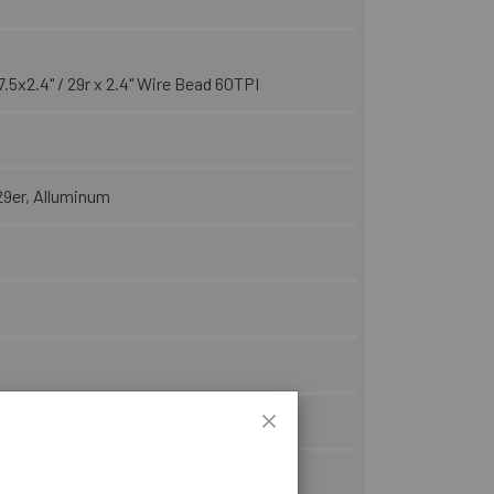
5x2.4" / 29r x 2.4" Wire Bead 60TPI
 29er, Alluminum