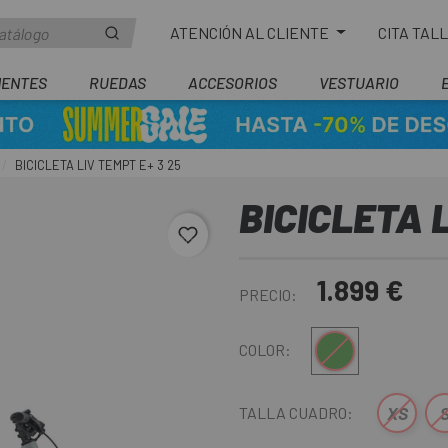
ATENCIÓN AL CLIENTE
CITA TAL
ENTES
RUEDAS
ACCESORIOS
VESTUARIO
BICICLETA LIV TEMPT E+ 3 25
BICICLETA L
favorite_border
1.899 €
PRECIO:
Verde-Gris
COLOR:
XS
TALLA CUADRO: