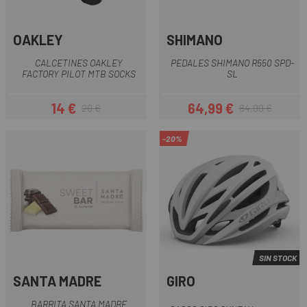
OAKLEY
SHIMANO
CALCETINES OAKLEY
PEDALES SHIMANO R550 SPD-
FACTORY PILOT MTB SOCKS
SL
14 €
64,99 €
20 €
84,99 €
Precio
Precio regular
Precio
Precio regular
-20%
SIN STOCK
SANTA MADRE
GIRO
BARRITA SANTA MADRE