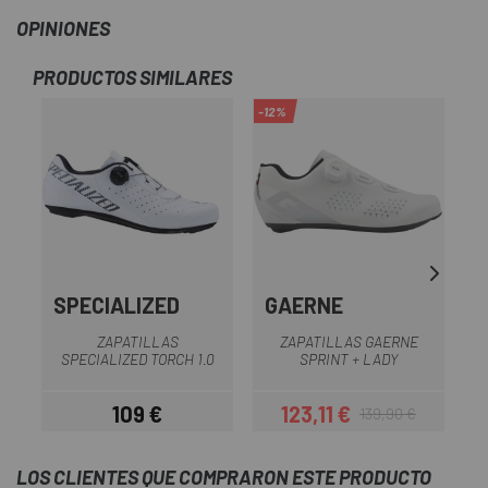
OPINIONES
PRODUCTOS SIMILARES
-12%
-1
SPECIALIZED
GAERNE
ZAPATILLAS
ZAPATILLAS GAERNE
SPECIALIZED TORCH 1.0
SPRINT + LADY
109 €
123,11 €
139,90 €
Precio
Precio
Precio regular
LOS CLIENTES QUE COMPRARON ESTE PRODUCTO