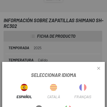
con el sistema de ajuste BOA, que proporciona un ajuste
preciso y equilibrado. Su entresuela de perfil bajo
estabiliza el pie y maximiza la transferencia de potencia.
INFORMACIÓN SOBRE ZAPATILLAS SHIMANO SH-
RC302
FICHA DE PRODUCTO
TEMPORADA
2025
TEMPERATURA
Cálido
SELECCIONAR IDIOMA
INFORMACIÓN DEL PRODUCTO
Características:
ESPAÑOL
CATALÀ
FRANÇAIS
- Patrón de cordones diseñado para el ajuste y sistema de
ajuste BOA® para una comodidad equilibrada en el pie.