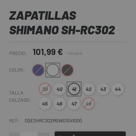
ZAPATILLAS
SHIMANO SH-RC302
101,99 €
PRECIO:
119,99 €
Azul Oscuro
Blanco
Negro
COLOR:
39
40
41
42
43
44
TALLA
CALZADO:
45
46
47
48
REF:
DQESHRC302MGW01S41000