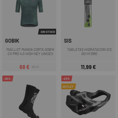
SIN STOCK
GOBIK
SIS
MAILLOT MANGA CORTA GOBIK
TABLETAS HIDRATACION SIS
CX PRO 4.0 HIGH KEY UNISEX
GO HYDRO
68 €
11,99 €
85 €
Precio
Precio regular
Precio
-30%
-23%
OUTLET