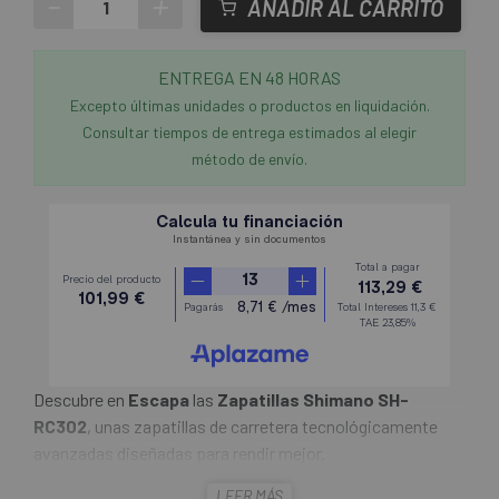
-
+
AÑADIR AL CARRITO
ENTREGA EN 48 HORAS
Excepto últimas unidades o productos en liquidación.
Consultar tiempos de entrega estimados al elegir
método de envío.
Descubre en
Escapa
las
Zapatillas Shimano SH-
RC302
, unas zapatillas de carretera tecnológicamente
avanzadas diseñadas para rendir mejor.
LEER MÁS
Las
Zapatillas Shimano SH-RC302
están equipadas