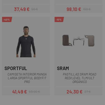
37,49 €
98,10 €
50 €
109 €
Precio
Precio regular
Precio
Precio regular
-40%
-10%
SPORTFUL
SRAM
CAMISETA INTERIOR MANGA
PASTILLAS SRAM ROAD
LARGA SPORTFUL BODYFIT
RED/LEVEL TLM/ULT
PRO
ORGÁNICO
41,49 €
24,30 €
69,90 €
27 €
Precio
Precio regular
Precio
Precio regular