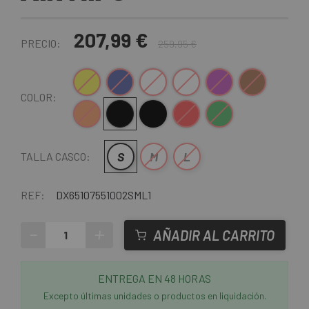
207,99 €
PRECIO:
259,95 €
Amarillo
Azul Oscuro
Blanco
Blanco-Negro
Lila
Marrón
COLOR:
Naranja
Negro
Negro-Gris
Rojo
Verde Oscuro
S
M
L
TALLA CASCO:
REF:
DX65107551002SML1
-
+
AÑADIR AL CARRITO
ENTREGA EN 48 HORAS
Excepto últimas unidades o productos en liquidación.