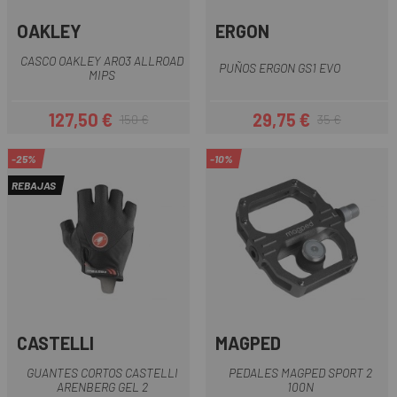
OAKLEY
ERGON
CASCO OAKLEY ARO3 ALLROAD
PUÑOS ERGON GS1 EVO
MIPS
127,50 €
29,75 €
150 €
35 €
Precio
Precio regular
Precio
Precio regular
-25%
-10%
REBAJAS
CASTELLI
MAGPED
GUANTES CORTOS CASTELLI
PEDALES MAGPED SPORT 2
ARENBERG GEL 2
100N