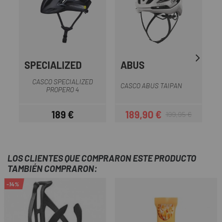
SPECIALIZED
ABUS
CASCO SPECIALIZED
CASCO ABUS TAIPAN
PROPERO 4
189 €
189,90 €
199,95 €
Precio
Precio
Precio regular
LOS CLIENTES QUE COMPRARON ESTE PRODUCTO
TAMBIÉN COMPRARON:
-14%