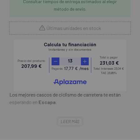
Consultar tiempos de entrega estimados al elegir
método de envío.
Últimas unidades en stock
Los mejores cascos de ciclismo de carretera te están
esperando en
Escapa
.
El
Casco Poc Ventral Air Mips
, con sus orificios de
LEER MÁS
ventilación estratégicos y sus canales internos para
controlar la entrada y la salida del aire tanto a velocidades
bajas como altas, garantiza la temperatura óptima en