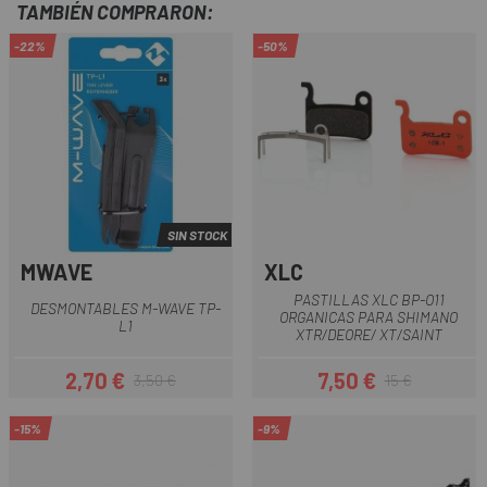
TAMBIÉN COMPRARON:
-22%
-50%
SIN STOCK
MWAVE
XLC
PASTILLAS XLC BP-O11
DESMONTABLES M-WAVE TP-
ORGANICAS PARA SHIMANO
L1
XTR/DEORE/ XT/SAINT
2,70 €
7,50 €
3,50 €
15 €
Precio
Precio regular
Precio
Precio regular
-15%
-9%