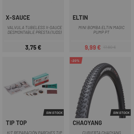
X-SAUCE
ELTIN
VALVULA TUBELESS X-SAUCE
MINI BOMBA ELTIN MAGIC
DESMONTABLE PRESTA (1UDS)
PUMP PT
3,75 €
9,99 €
17,80 €
Precio
Precio
Precio regular
-20%
SIN STOCK
SIN STOCK
TIP TOP
CHAOYANG
KIT REPARACIÓN PARCHES TIP
CUBIERTA CHAOYANG