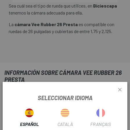
Sea cuál sea el tipo de rueda que utilices, en
Biciescapa
tenemos la cámara adecuada para ella.
La
cámara Vee Rubber 26 Presta
es compatible con
ruedas de 26 pulgadas y cubiertas de entre 1,75 y 2,125.
INFORMACIÓN SOBRE CÁMARA VEE RUBBER 26
PRESTA
INFORMACIÓN DEL PRODUCTO
SELECCIONAR IDIOMA
Medidas: 26 x 1,75-2,125
Válvula: Presta
ESPAÑOL
CATALÀ
FRANÇAIS