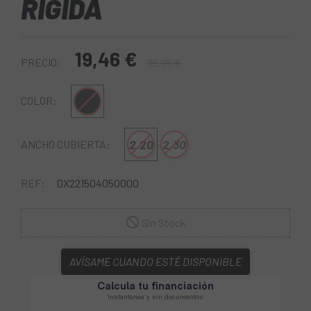
RIGIDA
19,46 €
PRECIO:
25,95 €
Negro
COLOR:
2.20
2.30
ANCHO CUBIERTA:
REF:
DX221504050000
Sin Stock
AVÍSAME CUANDO ESTÉ DISPONIBLE