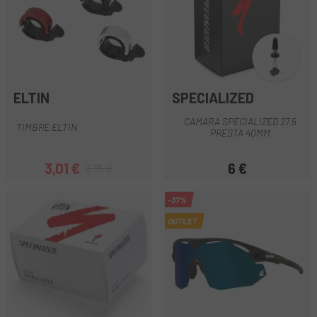
ELTIN
SPECIALIZED
CAMARA SPECIALIZED 27.5
TIMBRE ELTIN
PRESTA 40MM
3,01 €
6 €
3,75 €
Precio
Precio regular
Precio
-37%
OUTLET