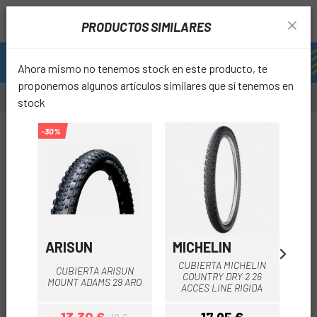
PRODUCTOS SIMILARES
Ahora mismo no tenemos stock en este producto, te
proponemos algunos artículos similares que sí tenemos en
stock
-25%
-30%
-20%
favori
ARISUN
MICHELIN
C
CUBIERTA MICHELIN
CUBIERTA ARISUN
CU
COUNTRY DRY 2 26
MOUNT ADAMS 29 ARO
ACCES LINE RIGIDA