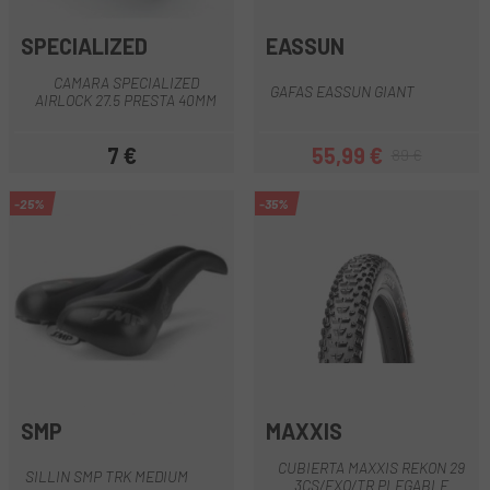
SPECIALIZED
EASSUN
CAMARA SPECIALIZED
GAFAS EASSUN GIANT
AIRLOCK 27.5 PRESTA 40MM
7 €
55,99 €
89 €
Precio
Precio
Precio regular
-25%
-35%
SMP
MAXXIS
CUBIERTA MAXXIS REKON 29
SILLIN SMP TRK MEDIUM
3CS/EXO/TR PLEGABLE