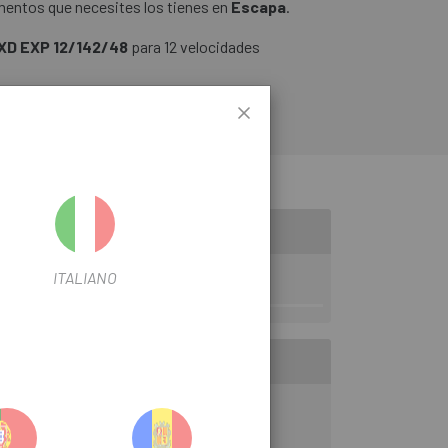
entos que necesites los tienes en
Escapa
.
XD EXP 12/142/48
para 12 velocidades
ITALIANO