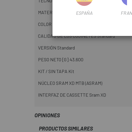
TECNOLOGÍA FREEHUB Ratchet EXP
MATERIAL Aluminum
ESPAÑA
FRAN
COLOR Black
CALIDAD DE LOS COJINETES Standard
VERSIÓN Standard
PESO NETO [G] 43.600
KIT / SIN TAPA Kit
NÚCLEO SRAM XD MTB (ASRAM)
INTERFAZ DE CASSETTE Sram XD
OPINIONES
PRODUCTOS SIMILARES