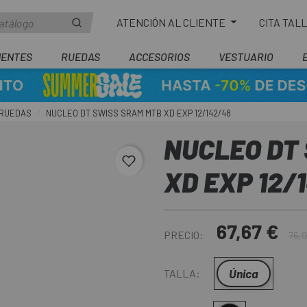
ATENCIÓN AL CLIENTE
CITA TAL
ENTES
RUEDAS
ACCESORIOS
VESTUARIO
 RUEDAS
NUCLEO DT SWISS SRAM MTB XD EXP 12/142/48
NUCLEO DT
favorite_border
XD EXP 12/
67,67 €
PRECIO:
76,9
Única
TALLA: