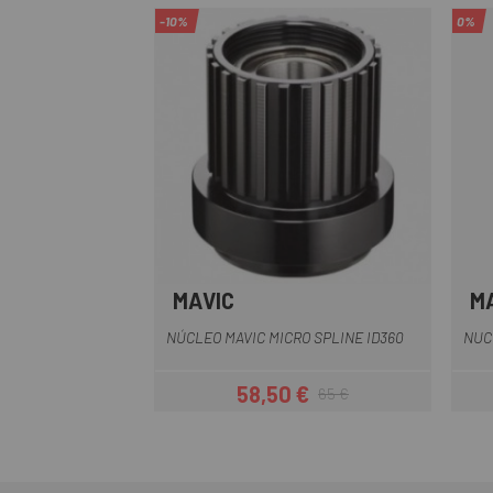
-10%
0%
MAVIC
M
NÚCLEO MAVIC MICRO SPLINE ID360
NUC
58,50 €
65 €
Precio
Precio regular