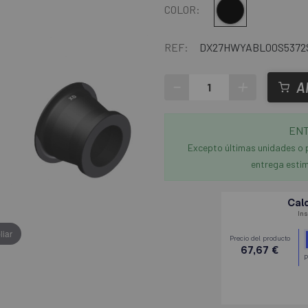
Negro
COLOR:
REF:
DX27HWYABL00S5372
-
+
A
ENT
Excepto últimas unidades o 
entrega estim
liar