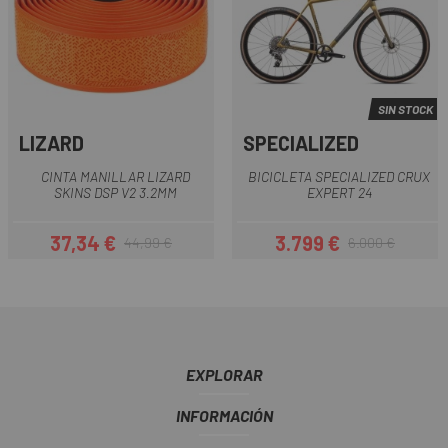
SIN STOCK
LIZARD
SPECIALIZED
CINTA MANILLAR LIZARD
BICICLETA SPECIALIZED CRUX
SKINS DSP V2 3.2MM
EXPERT 24
37,34 €
3.799 €
44,99 €
6.000 €
Precio
Precio regular
Precio
Precio regular
EXPLORAR
INFORMACIÓN