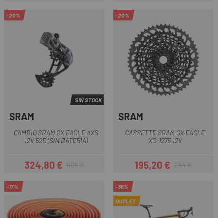
-20%
-20%
SIN STOCK
SRAM
SRAM
CAMBIO SRAM GX EAGLE AXS
CASSETTE SRAM GX EAGLE
12V 52D (SIN BATERÍA)
XG-1275 12V
324,80 €
195,20 €
406 €
244 €
Precio
Precio regular
Precio
Precio regular
-17%
-36%
OUTLET