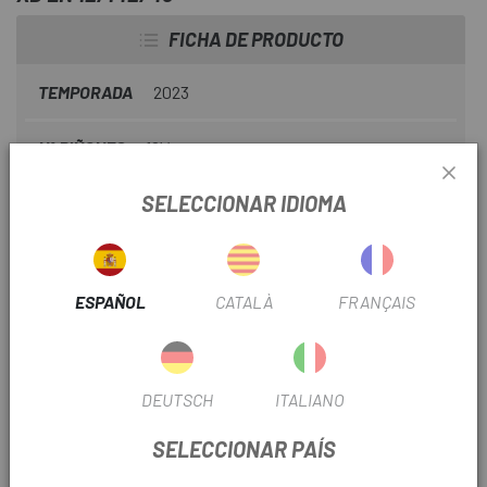
FICHA DE PRODUCTO
TEMPORADA
2023
Nº PIÑONES
12V
SELECCIONAR IDIOMA
INFORMACIÓN DEL PRODUCTO
Características:
ESPAÑOL
CATALÀ
FRANÇAIS
TECNOLOGÍA FREEHUB Ratchet LN
MATERIAL Aluminum COLOR Black
DEUTSCH
ITALIANO
CALIDAD DE LOS COJINETES Standard
SELECCIONAR PAÍS
VERSIÓN Standard