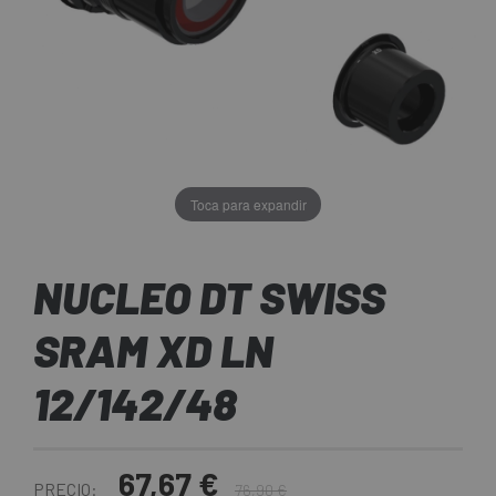
Toca para expandir
NUCLEO DT SWISS
SRAM XD LN
12/142/48
67,67 €
PRECIO:
76,90 €