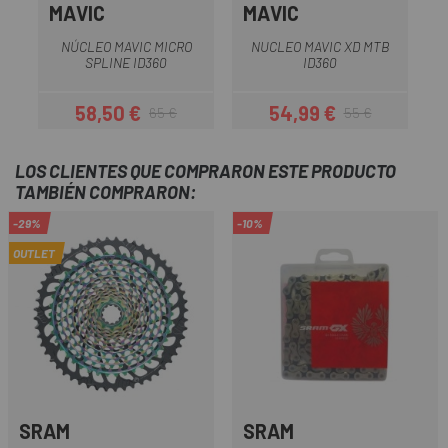
MAVIC
MAVIC
D
NÚCLEO MAVIC MICRO
NUCLEO MAVIC XD MTB
N
SPLINE ID360
ID360
58,50 €
54,99 €
65 €
55 €
Precio
Precio regular
Precio
Precio regular
LOS CLIENTES QUE COMPRARON ESTE PRODUCTO
TAMBIÉN COMPRARON:
-29%
-10%
OUTLET
SRAM
SRAM