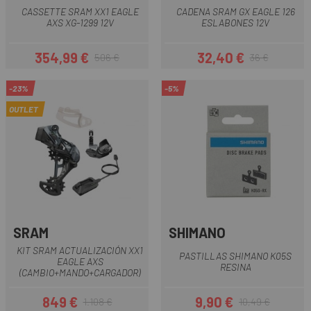
CASSETTE SRAM XX1 EAGLE
CADENA SRAM GX EAGLE 126
AXS XG-1299 12V
ESLABONES 12V
354,99 €
32,40 €
506 €
36 €
Precio
Precio regular
Precio
Precio regular
-23%
-5%
OUTLET
SRAM
SHIMANO
KIT SRAM ACTUALIZACIÓN XX1
PASTILLAS SHIMANO K05S
EAGLE AXS
RESINA
(CAMBIO+MANDO+CARGADOR)
849 €
9,90 €
1.108 €
10,49 €
Precio
Precio regular
Precio
Precio regular