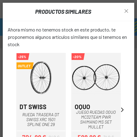
PRODUCTOS SIMILARES
Ahora mismo no tenemos stock en este producto, te
proponemos algunos artículos similares que sí tenemos en
stock
-10%
-25%
-20%
-35%
OUTLET
favori
DT SWISS
OQUO
MA
JUEGO RUEDAS OQUO
RUEDA TRASERA DT
MC32TEAM PWR
SWISS XRC 1501
SHIMANO MS SET
SPLINE ONE 29
MULLET