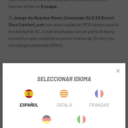
marcas están en
Escapa
.
El
Juego de Ruedas Mavic Crossmax SLS 29 Boost
Disc CenterLock
son unas ruedas de MTB ideales para la
modalidad de XC. Están diseñadas con un perfil de llanta
específico que combina un ancho interno de 25 mm y su
tecnología patentada ISM4D.
SELECCIONAR IDIOMA
INFORMACIÓN SOBRE JUEGO DE RUEDAS MAVIC
CROSSMAX SLS 29 BOOST DISC CENTERLOCK
INFORMACIÓN DEL PRODUCTO
ESPAÑOL
CATALÀ
FRANÇAIS
El proceso ISM4D mecaniza la llanta en las zonas de menor
tensión para reducir el peso sin comprometer la