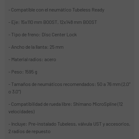
- Compatible con el neumático Tubeless Ready
- Eje: 15x110 mm BOOST, 12x148 mm BOOST
- Tipo de freno: Disc Center Lock
- Ancho de la llanta: 25 mm
- Material radios: acero
- Peso: 1595 g
- Tamaños de neumáticos recomendados: 50 a 76 mm (2.0"
o 3.0")
- Compatibilidad de rueda libre: Shimano MicroSpline (12
velocidades)
- Incluye: Pre-instalado Tubeless, válvula UST y accesorios,
2 radios de repuesto