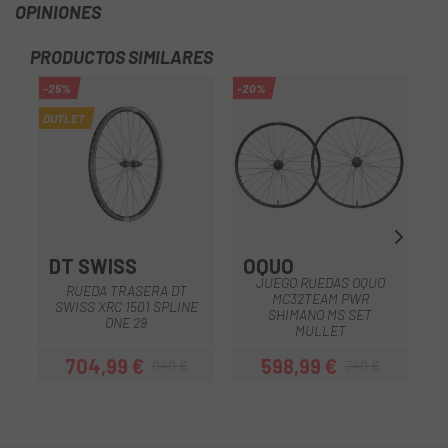
OPINIONES
PRODUCTOS SIMILARES
-25%
-20%
-3
OUTLET
DT SWISS
OQUO
JUEGO RUEDAS OQUO
RUEDA TRASERA DT
R
MC32TEAM PWR
SWISS XRC 1501 SPLINE
SHIMANO MS SET
ONE 29
MULLET
704,99 €
598,99 €
940 €
749 €
Precio
Precio regular
Precio
Precio regular