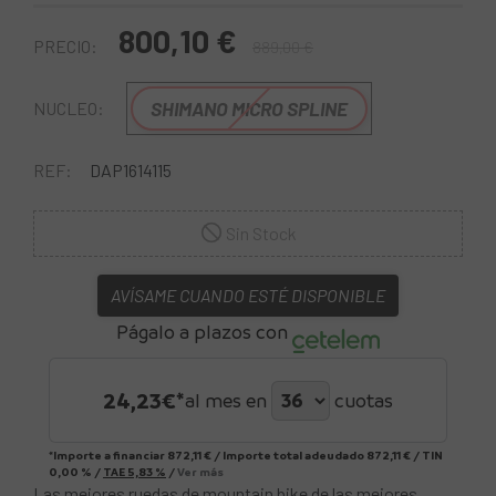
800,10 €
PRECIO:
889,00 €
SHIMANO MICRO SPLINE
NUCLEO:
REF:
DAP1614115
Sin Stock
AVÍSAME CUANDO ESTÉ DISPONIBLE
Págalo a plazos con
24,23
€*
al mes en
cuotas
*Importe a financiar
872,11 €
/
Importe total adeudado
872,11 €
/
TIN
0,00 %
/
TAE
5,83 %
/
Ver más
Las mejores ruedas de mountain bike de las mejores