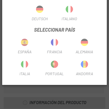
TEMPORADA
2024
DEUTSCH
ITALIANO
MATERIAL
Aluminio
SELECCIONAR PAÍS
FRENO
Disco
DIÁMETRO
700
ESPAÑA
FRANCIA
ALEMANIA
TIPO DISCO
CL
ANCHO BUJE
12x100mm
ITALIA
PORTUGAL
ANDORRA
POSICIÓN
Delantera
INFORMACIÓN DEL PRODUCTO