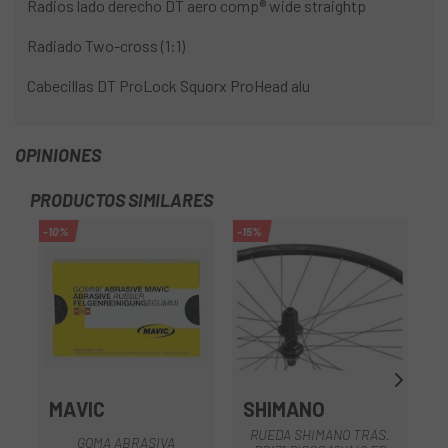
Radios lado derecho DT aero comp® wide straightp
Radiado Two-cross (1:1)
Cabecillas DT ProLock Squorx ProHead alu
OPINIONES
PRODUCTOS SIMILARES
-10%
-15%
MAVIC
SHIMANO
G
RUEDA SHIMANO TRAS.
GOMA ABRASIVA
R