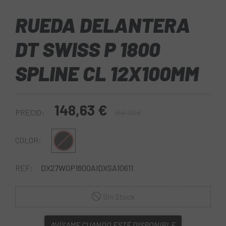
RUEDA DELANTERA
DT SWISS P 1800
SPLINE CL 12X100MM
148,63 €
PRECIO:
168,90 €
Negro
COLOR:
REF:
DX27W0P1800AIDXSA10611
Sin Stock
AVÍSAME CUANDO ESTÉ DISPONIBLE