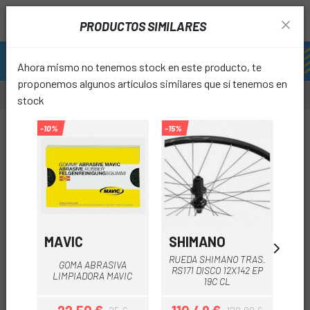
PRODUCTOS SIMILARES
Ahora mismo no tenemos stock en este producto, te
proponemos algunos artículos similares que sí tenemos en
stock
-12%
-10%
-15%
favori
MAVIC
SHIMANO
GU
RUEDA SHIMANO TRAS.
GOMA ABRASIVA
R
RS171 DISCO 12X142 EP
LIMPIADORA MAVIC
DPX
19C CL