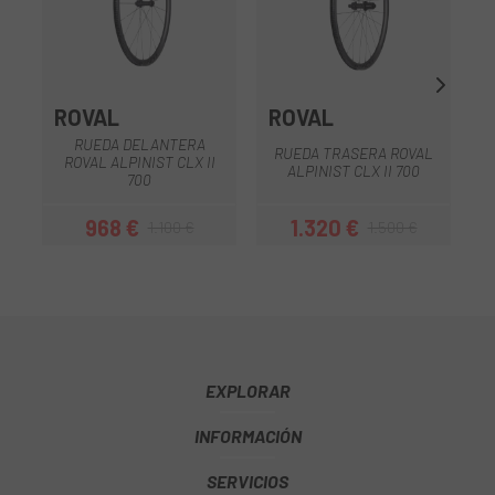
ROVAL
ROVAL
RUEDA DELANTERA
RUEDA TRASERA ROVAL
ROVAL ALPINIST CLX II
ALPINIST CLX II 700
700
968 €
1.320 €
1.100 €
1.500 €
Precio
Precio regular
Precio
Precio regular
EXPLORAR
INFORMACIÓN
SERVICIOS