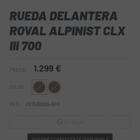
RUEDA DELANTERA
ROVAL ALPINIST CLX
III 700
1.299 €
PRECIO:
Negro
Negro-Blanco
COLOR:
REF:
DX7530026-6011
Sin Stock
AVÍSAME CUANDO ESTÉ DISPONIBLE