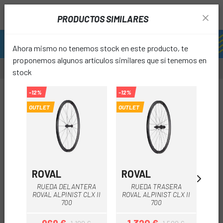
PRODUCTOS SIMILARES
Ahora mismo no tenemos stock en este producto, te
proponemos algunos artículos similares que sí tenemos en
stock
-12%
-12%
OUTLET
OUTLET
favori
ROVAL
ROVAL
RO
RUEDA DELANTERA
RUEDA TRASERA
ROVAL ALPINIST CLX II
ROVAL ALPINIST CLX II
700
700