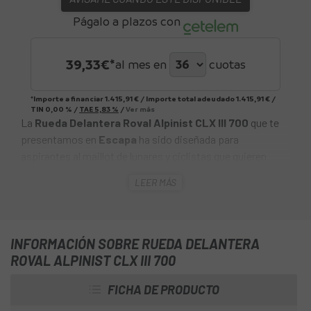
Págalo a plazos con
39,33
€*
al mes en
cuotas
*Importe a financiar
1.415,91 €
/
Importe total adeudado
1.415,91 €
/
TIN
0,00 %
/
TAE
5,83 %
/
Ver más
La
Rueda Delantera Roval Alpinist CLX III 700
que te
presentamos en
Escapa
ha sido diseñada para
aspirantes al maillot de lunares y ciclistas que quieren
escalar rápido, las Roval Alpinist CLX III son nuestras
LEER MÁS
ruedas de carretera más ligeras. El juego solo pesa 1131 g,
134 g menos que el juego anterior. Un nuevo buje ultraligero
y los radios de composite Roval Aero desarrollados junto
a Arris pesan 103,5 g menos, y son un 20 % más
INFORMACIÓN SOBRE RUEDA DELANTERA
resistentes que los de acero.
ROVAL ALPINIST CLX III 700
FICHA DE PRODUCTO