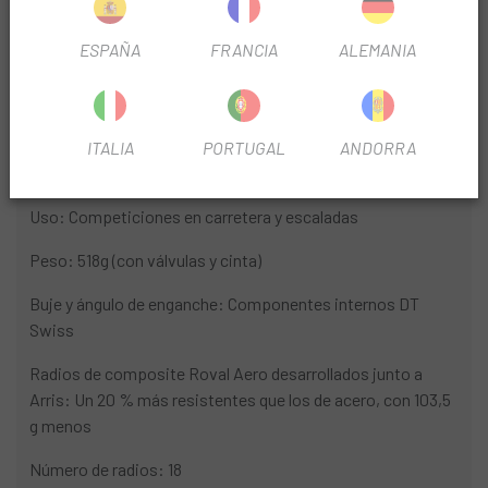
POSICIÓN
Delantera
ESPAÑA
FRANCIA
ALEMANIA
INFORMACIÓN DEL PRODUCTO
ITALIA
PORTUGAL
ANDORRA
A Primera Vista
Uso: Competiciones en carretera y escaladas
Peso: 518g (con válvulas y cinta)
Buje y ángulo de enganche: Componentes internos DT
Swiss
Radios de composite Roval Aero desarrollados junto a
Arris: Un 20 % más resistentes que los de acero, con 103,5
g menos
Número de radios: 18