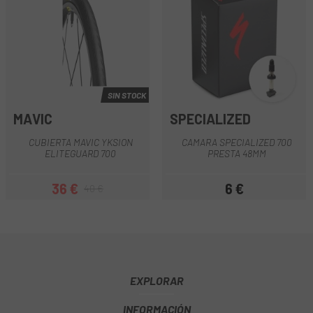
SIN STOCK
MAVIC
SPECIALIZED
CUBIERTA MAVIC YKSION
CAMARA SPECIALIZED 700
ELITEGUARD 700
PRESTA 48MM
36 €
6 €
40 €
Precio
Precio regular
Precio
EXPLORAR
INFORMACIÓN