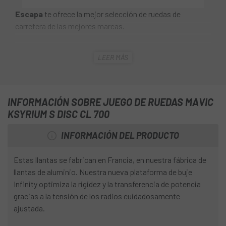
Escapa
te ofrece la mejor selección de ruedas de
carretera de las mejores marcas.
El
Juego de Ruedas Mavic Ksyrium S Disc CL 700
LEER MÁS
aumenta el rendimiento de cualquier bicicleta. Es una
puerta de entrada accesible a la calidad Mavic, sin tomar
atajos. El Ksyrium S pesa 60 g menos que el Ksyrium UST
anterior y es más ancho, más resistente y más rígido
INFORMACIÓN SOBRE JUEGO DE RUEDAS MAVIC
lateralmente. La tecnología Fore aumenta la rigidez. El
KSYRIUM S DISC CL 700
puente de la llanta superior no está perforado, lo que
optimiza su resistencia y rigidez, y elimina la necesidad de
INFORMACIÓN DEL PRODUCTO
instalar un fondo de llanta: otros 30 g de ahorro en cada
rueda. Con el nuevo perfil del puente de la llanta superior,
Estas llantas se fabrican en Francia, en nuestra fábrica de
montar y desmontar un neumático nunca ha sido tan fácil.
llantas de aluminio. Nuestra nueva plataforma de buje
Infinity optimiza la rigidez y la transferencia de potencia
gracias a la tensión de los radios cuidadosamente
ajustada.