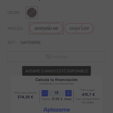
Negro
COLOR:
SHIMANO HG
SRAM XDR
NUCLEO:
REF:
DAP1326155
Sin Stock
AVÍSAME CUANDO ESTÉ DISPONIBLE