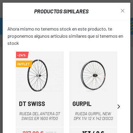
PRODUCTOS SIMILARES
Ahora mismo no tenemos stock en este producto, te
proponemos algunos artículos similares que sí tenemos en
stock
-25%
-24%
-15%
OUTLET
favori
DT SWISS
GURPIL
ZI
R
RUEDA DELANTERA DT
RUEDA GURPIL NEW
ZI
SWISS ER 1600 R700
DPX 11V 12 X 142 DISCO
DIS