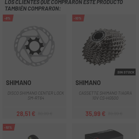
LOS CLIENTES QUE COMPRARON ESTE PRODUCTO
TAMBIÉN COMPRARON:
-8%
-10%
SIN STOCK
SHIMANO
SHIMANO
DISCO SHIMANO CENTER LOCK
CASSETTE SHIMANO TIAGRA
SM-RT64
10V CS-HG500
28,51 €
35,99 €
30,99 €
39,99 €
Precio
Precio regular
Precio
Precio regular
-10%