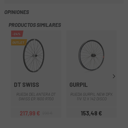
OPINIONES
PRODUCTOS SIMILARES
-24%
-1
OUTLET
DT SWISS
GURPIL
Z
R
RUEDA DELANTERA DT
RUEDA GURPIL NEW DPX
SWISS ER 1600 R700
11V 12 X 142 DISCO
217,99 €
153,48 €
290 €
Precio
Precio regular
Precio