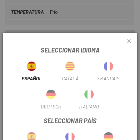
TEMPERATURA
Frío
INFORMACIÓN DEL PRODUCTO
SELECCIONAR IDIOMA
Características:
. Corte anatómico adaptado al ciclismo
. Muy suave y no pican
ESPAÑOL
CATALÀ
FRANÇAIS
. Fibra natural que absorbe poco los olores
. Apoyo en el empeine del pie
DEUTSCH
ITALIANO
. Tejido resistente en talón y dedos
SELECCIONAR PAÍS
. Excelente relación calor/peso incluso mojado
. Completamente sin costuras