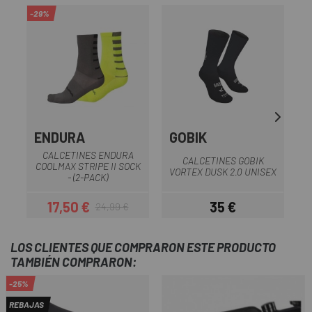
-29%
ENDURA
GOBIK
G
CALCETINES ENDURA
CALCETINES GOBIK
COOLMAX STRIPE II SOCK
VORTEX DUSK 2.0 UNISEX
- (2-PACK)
17,50 €
35 €
24,99 €
Precio
Precio regular
Precio
LOS CLIENTES QUE COMPRARON ESTE PRODUCTO
TAMBIÉN COMPRARON:
-25%
REBAJAS