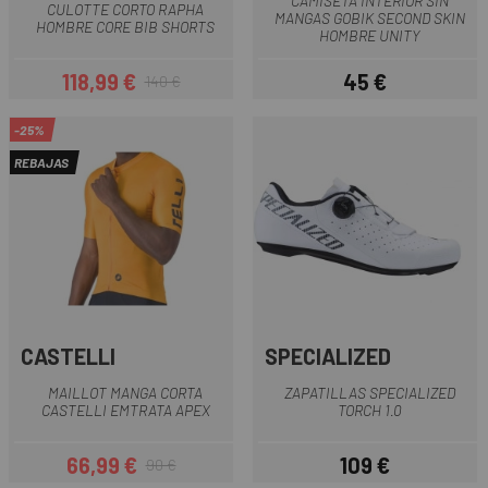
CAMISETA INTERIOR SIN
CULOTTE CORTO RAPHA
MANGAS GOBIK SECOND SKIN
HOMBRE CORE BIB SHORTS
HOMBRE UNITY
118,99 €
45 €
140 €
Precio
Precio regular
Precio
-25%
REBAJAS
CASTELLI
SPECIALIZED
MAILLOT MANGA CORTA
ZAPATILLAS SPECIALIZED
CASTELLI EMTRATA APEX
TORCH 1.0
66,99 €
109 €
90 €
Precio
Precio regular
Precio