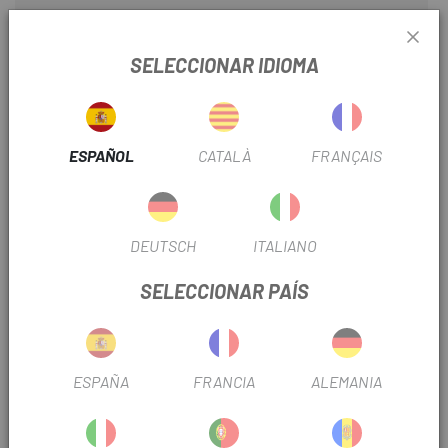
TEMPERATURA
Medio
SELECCIONAR IDIOMA
INFORMACIÓN DEL PRODUCTO
ESPAÑOL
CATALÀ
FRANÇAIS
DETALLES
- Diseño único
- Zonas de malla para mejorar la transpirabilidad
DEUTSCH
ITALIANO
- Sujeción del arco por compresión para asegurar un ajuste
perfecto
SELECCIONAR PAÍS
- Mayor comodidad
- Unisex
ESPAÑA
FRANCIA
ALEMANIA
OPINIONES
PRODUCTOS SIMILARES