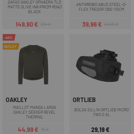
GAFAS OAKLEY SPHAERA TLD
ANTIRROBO ABUS STEEL-O-
MATTE OLIVE INK/PRIZM ROAD
FLEX TRESOR 1360 110CM
BLACK
149,90 €
39,96 €
234 €
49,95 €
Precio
Precio regular
Precio
Precio regular
-40%
OUTLET
OAKLEY
ORTLIEB
MAILLOT MANGA LARGA
BOLSA SILLIN ORTLIEB MICRO
OAKLEY SEEKER REVEL
TWO 0.5L
THERMAL
44,99 €
29,19 €
75 €
Precio
Precio regular
Precio