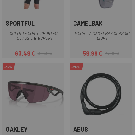
SPORTFUL
CAMELBAK
CULOTTE CORTO SPORTFUL
MOCHILA CAMELBAK CLASSIC
CLASSIC BIBSHORT
LIGHT
63,49 €
59,99 €
84,90 €
74,99 €
Precio
Precio regular
Precio
Precio regular
-35%
-20%
OAKLEY
ABUS