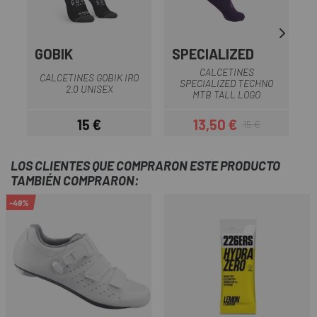
GOBIK
SPECIALIZED
CALCETINES
CALCETINES GOBIK IRO
SPECIALIZED TECHNO
2.0 UNISEX
MTB TALL LOGO
15 €
13,50 €
15 €
Precio
Precio
Precio regular
LOS CLIENTES QUE COMPRARON ESTE PRODUCTO
TAMBIÉN COMPRARON:
-49%