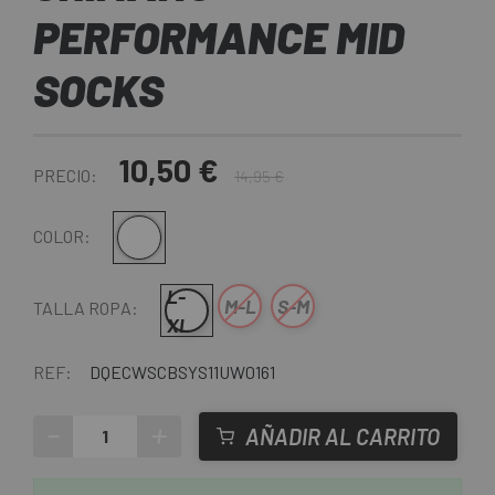
PERFORMANCE MID
SOCKS
10,50 €
PRECIO:
14,95 €
Blanco
COLOR:
L-
M-L
S-M
TALLA ROPA:
XL
REF:
DQECWSCBSYS11UW0161
-
+
AÑADIR AL CARRITO