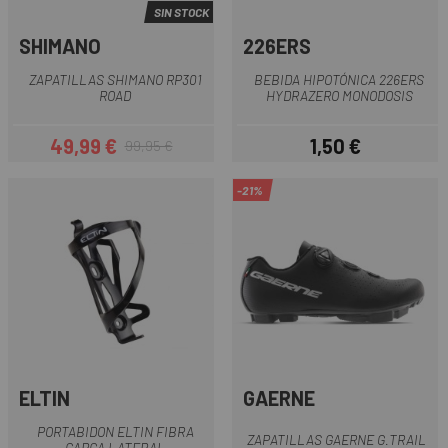
SIN STOCK
SHIMANO
226ERS
ZAPATILLAS SHIMANO RP301
BEBIDA HIPOTÓNICA 226ERS
ROAD
HYDRAZERO MONODOSIS
49,99 €
1,50 €
99,95 €
Precio
Precio regular
Precio
-21%
ELTIN
GAERNE
PORTABIDON ELTIN FIBRA
ZAPATILLAS GAERNE G.TRAIL
CARGA LATERAL