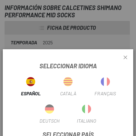
INFORMACIÓN SOBRE CALCETINES SHIMANO
PERFORMANCE MID SOCKS
FICHA DE PRODUCTO
TEMPORADA
2025
TEMPERATURA
Cálido
SELECCIONAR IDIOMA
INFORMACIÓN DEL PRODUCTO
ESPAÑOL
CATALÀ
FRANÇAIS
Características
- Ultra soporte: el soporte mejorado del arco y del talón
brinda una interfaz de pedaleo más segura y estable
DEUTSCH
ITALIANO
- Control del calor: las áreas de malla diseñadas a medida se
SELECCIONAR PAÍS