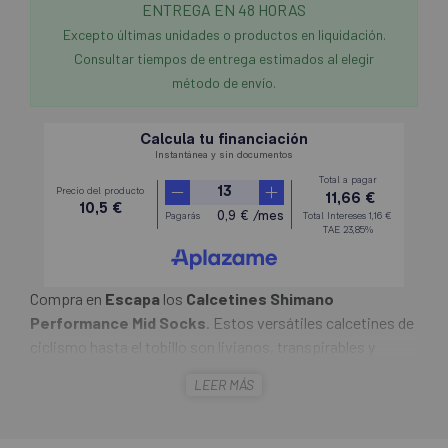
ENTREGA EN 48 HORAS
Excepto últimas unidades o productos en liquidación.
Consultar tiempos de entrega estimados al elegir
método de envío.
Compra en
Escapa
los
Calcetines Shimano
Performance Mid Socks
. Estos versátiles calcetines de
ciclismo hasta el tobillo son livianos, transpirables y
cómodos gracias a la amortiguación perfectamente
LEER MÁS
ubicada. También cuentan con áreas de malla a juego que
se alinean con las ventilaciones de las zapatillas Shimano
para ayudar a mantener los pies frescos y secos.