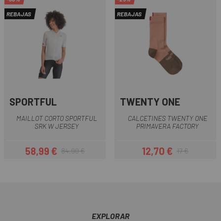
REBAJAS
REBAJAS
SPORTFUL
TWENTY ONE
MAILLOT CORTO SPORTFUL
CALCETINES TWENTY ONE
SRK W JERSEY
PRIMAVERA FACTORY
58,99 €
12,70 €
84,90 €
17 €
Precio
Precio regular
Precio
Precio regular
EXPLORAR