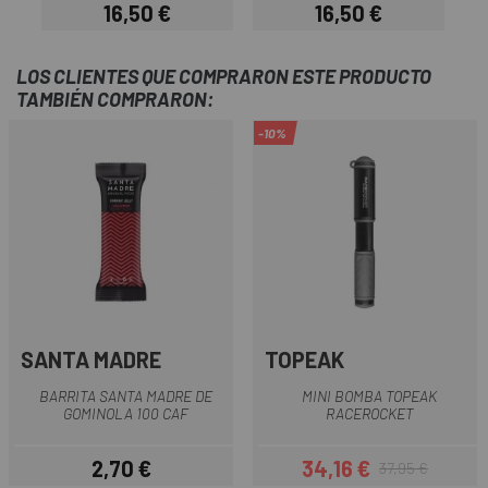
16,50 €
16,50 €
Precio
Precio
LOS CLIENTES QUE COMPRARON ESTE PRODUCTO
TAMBIÉN COMPRARON:
-10%
SANTA MADRE
TOPEAK
BARRITA SANTA MADRE DE
MINI BOMBA TOPEAK
GOMINOLA 100 CAF
RACEROCKET
2,70 €
34,16 €
37,95 €
Precio
Precio
Precio regular