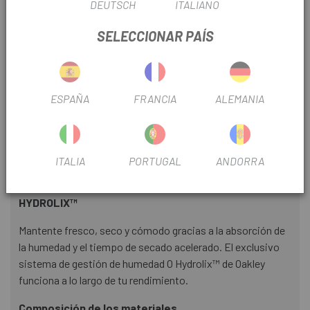
DEUTSCH
ITALIANO
- La extraordinaria transpirabilidad mejora la gestión de la
SELECCIONAR PAÍS
humedad.
- Sistema transpirable con eliminación de la humedad para
mayor confort
ESPAÑA
FRANCIA
ALEMANIA
- Logotipo de Oakley en la parte delantera y en el puño para
lucir la marca
- Canalé en el centro del pie para mejorar el soporte y la
ITALIA
PORTUGAL
ANDORRA
comodidad
HYDROLIX™
Mantente fresco, seco y cómodo gracias a la absorción de
la humedad y el tiempo de secado acelerado. El exclusivo
sistema de gestión de humedad O Hydrolix™ de Oakley
funciona a lo largo de tu rendimiento.
Composición de los materiales