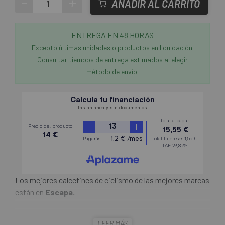
-
+
AÑADIR AL CARRITO
ENTREGA EN 48 HORAS
Excepto últimas unidades o productos en liquidación.
Consultar tiempos de entrega estimados al elegir
método de envío.
Los mejores calcetines de ciclismo de las mejores marcas
están en
Escapa.
Con la comodidad que brinda su gran transpirabilidad y su
LEER MÁS
sistema avanzado de gestión de la humedad, los