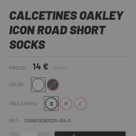
CALCETINES OAKLEY
ICON ROAD SHORT
SOCKS
14 €
PRECIO:
20,00 €
Blanco-Negro
Negro-Gris
COLOR:
S
M
L
TALLA ROPA:
REF:
DX56FOS901235-104-S