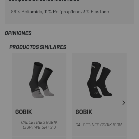
- 86% Poliamida, 11% Polipropileno, 3% Elastano
OPINIONES
PRODUCTOS SIMILARES
GOBIK
GOBIK
G
CALCETINES GOBIK
CALCETINES GOBIK ICON
LIGHTWEIGHT 2.0