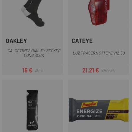
OAKLEY
CATEYE
CALCETINES OAKLEY SEEKER
LUZ TRASERA CATEYE VIZ150
LONG SOCK
15 €
21,21 €
20 €
24,95 €
Precio
Precio regular
Precio
Precio regular