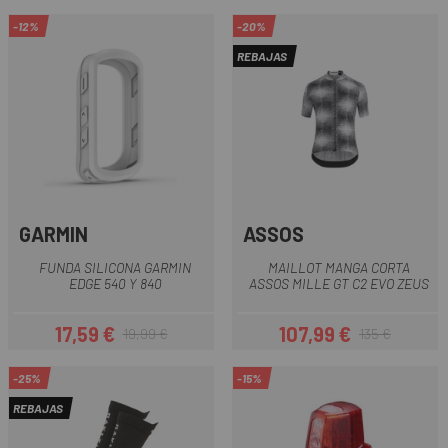
-12%
-20%
REBAJAS
GARMIN
ASSOS
FUNDA SILICONA GARMIN
MAILLOT MANGA CORTA
EDGE 540 Y 840
ASSOS MILLE GT C2 EVO ZEUS
17,59 €
107,99 €
19,99 €
135 €
Precio
Precio regular
Precio
Precio regular
-25%
-15%
REBAJAS