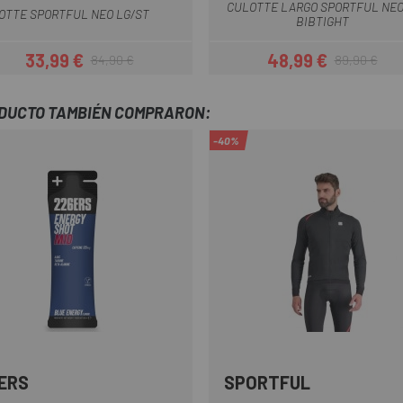
CULOTTE LARGO SPORTFUL NE
OTTE SPORTFUL NEO LG/ST
BIBTIGHT
33,99 €
48,99 €
84,90 €
89,90 €
Precio
Precio regular
Precio
Precio regula
ODUCTO TAMBIÉN COMPRARON:
-40%
ERS
SPORTFUL
Multi
Amarillo
Azul
Negro
Rojo
Ver