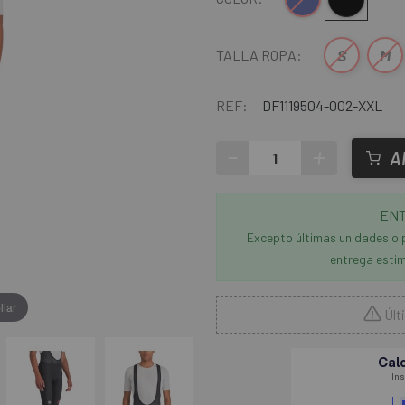
S
M
TALLA ROPA:
REF:
DF1119504-002-XXL
-
+
A
ENT
Excepto últimas unidades o 
entrega estim
liar
Últ