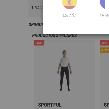
TIRANTES: 80% poliamida 20% elastano
ESPAÑA
FRAN
OPINIONES
PRODUCTOS SIMILARES
-45%
-59%
OUTL
SPORTFUL
S
Negro