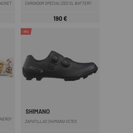
JACKET
CARGADOR SPECIALIZED SL BATTERY
190 €
ar
Precio
-11%
SHIMANO
Negro
Plata
Lila-Gris
ENERGY
ZAPATILLAS SHIMANO XC703