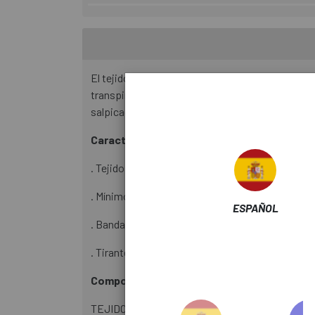
El tejido peinado NoRain Thermal tiene un trata
transpirable, evita el sobrecalentamiento en los 
salpicaduras de agua de la rueda. Con condicione
Características:
. Tejido peinado NoRain Thermal para ofrecer cal
. Mínimo de costuras para mayor impermeabilid
ESPAÑOL
. Bandas reflectantes Cremallera en el tobillo
. Tirantes en tejido de rejilla
Composición:
TEJIDO PRINCIPAL: 84% poliamida 16% elasta