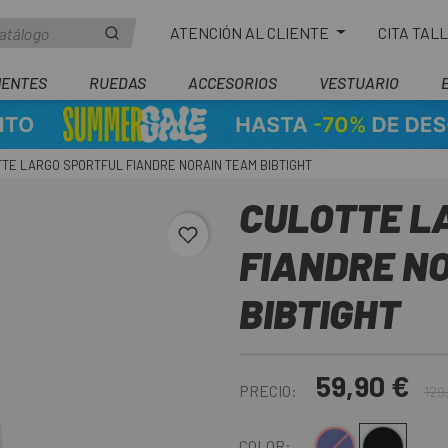
ATENCIÓN AL CLIENTE
CITA TAL
ENTES
RUEDAS
ACCESORIOS
VESTUARIO
TE LARGO SPORTFUL FIANDRE NORAIN TEAM BIBTIGHT
CULOTTE L
favorite_border
FIANDRE N
BIBTIGHT
59,90 €
PRECIO:
129
Azul Oscuro
Negro
COLOR: