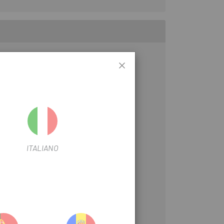
s resistentes en color negro. Altamente
luvia ligera, de la nieve húmeda y de las
e.
ITALIANO