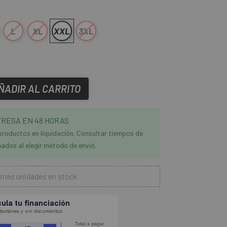
L
XL
XXL
3XL
ÑADIR AL CARRITO
REGA EN 48 HORAS
productos en liquidación. Consultar tiempos de
ados al elegir método de envío.
imas unidades en stock