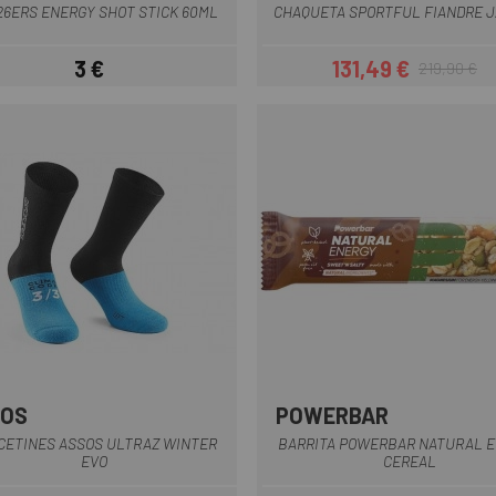
26ERS ENERGY SHOT STICK 60ML
CHAQUETA SPORTFUL FIANDRE 
3 €
131,49 €
219,90 €
Precio
Precio
Precio regul
SOS
POWERBAR
Negro
CETINES ASSOS ULTRAZ WINTER
BARRITA POWERBAR NATURAL 
EVO
CEREAL