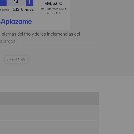
piernas del frío y de las inclemencias del
s largos.
andre Norain Team Bibtight
es el culote largo
LEER MÁS
as condiciones climatológicas, proporciona una
ra la lluvia para rodar con calidez y confort en