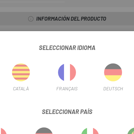
INFORMACIÓN DEL PRODUCTO
miento con nanotecnología. Esta nueva versión lleva los tirantes má
días con clima seco y su tratamiento repelente al agua protege de la l
SELECCIONAR IDIOMA
s de lluvia extrema, no absorbe el agua y mantiene el cuerpo calient
idez y repelencia al agua
ad
CATALÀ
FRANÇAIS
DEUTSCH
SELECCIONAR PAÍS
no