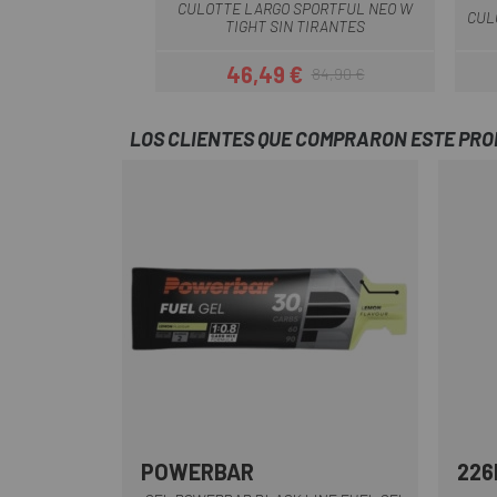
CULOTTE LARGO SPORTFUL NEO W
CUL
TIGHT SIN TIRANTES
46,49 €
84,90 €
Precio
Precio regular
LOS CLIENTES QUE COMPRARON ESTE PR
POWERBAR
226