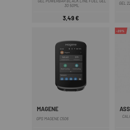
GEL POWERBAR BLACK LINE FUEL GEL
GEL 2
30 50ML
3,49 €
Precio
-20%
MAGENE
AS
Negro
CAL
GPS MAGENE C506