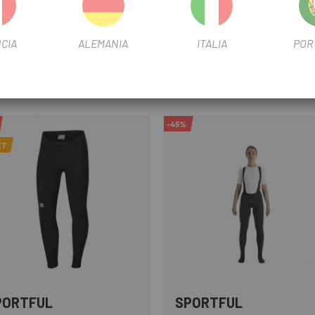
CIA
ALEMANIA
ITALIA
POR
-45%
ET
PORTFUL
SPORTFUL
Negro
Azul
Negro