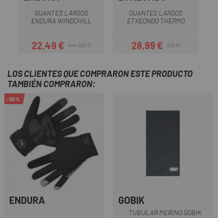
GUANTES LARGOS
GUANTES LARGOS
ENDURA WINDCHILL
ETXEONDO THERMO
22,49 €
28,99 €
44,99 €
39 €
Precio
Precio regular
Precio
Precio regular
LOS CLIENTES QUE COMPRARON ESTE PRODUCTO
TAMBIÉN COMPRARON:
-30%
ENDURA
GOBIK
TUBULAR MERINO GOBIK