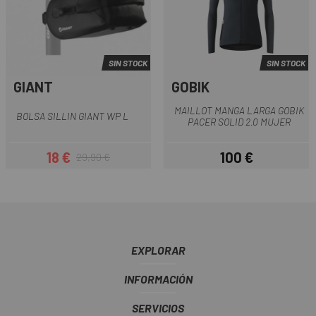
SIN STOCK
SIN STOCK
GIANT
GOBIK
MAILLOT MANGA LARGA GOBIK
BOLSA SILLIN GIANT WP L
PACER SOLID 2.0 MUJER
18 €
100 €
29,90 €
Precio
Precio regular
Precio
EXPLORAR
INFORMACIÓN
SERVICIOS