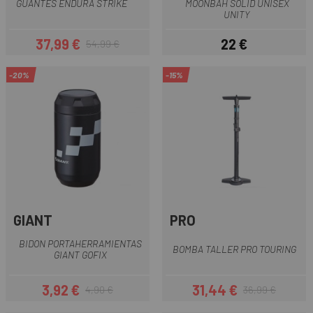
GUANTES ENDURA STRIKE
MOONBAH SOLID UNISEX
UNITY
37,99 €
22 €
54,99 €
Precio
Precio regular
Precio
-20%
-15%
GIANT
PRO
BIDON PORTAHERRAMIENTAS
BOMBA TALLER PRO TOURING
GIANT GOFIX
3,92 €
31,44 €
4,90 €
36,99 €
Precio
Precio regular
Precio
Precio regular