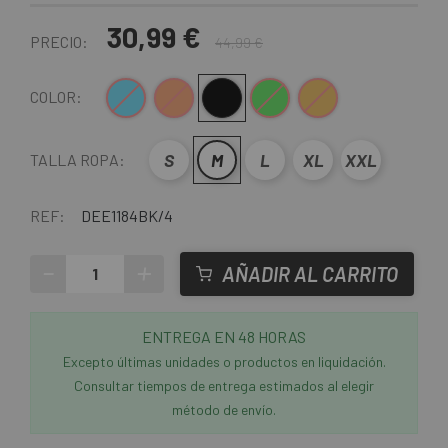
30,99 €
PRECIO:
44,99 €
Azul
Naranja
Negro
Verde
Naranja-Verde
COLOR:
S
M
L
XL
XXL
TALLA ROPA:
REF:
DEE1184BK/4
-
+
AÑADIR AL CARRITO
ENTREGA EN 48 HORAS
Excepto últimas unidades o productos en liquidación.
Consultar tiempos de entrega estimados al elegir
método de envío.