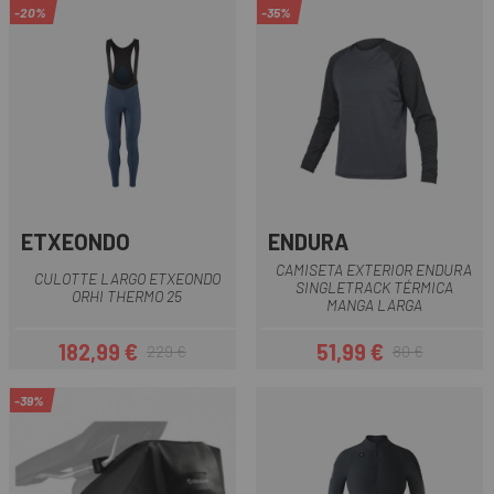
-20%
-35%
ETXEONDO
ENDURA
CAMISETA EXTERIOR ENDURA
CULOTTE LARGO ETXEONDO
SINGLETRACK TÉRMICA
ORHI THERMO 25
MANGA LARGA
182,99 €
51,99 €
229 €
80 €
Precio
Precio regular
Precio
Precio regular
-39%