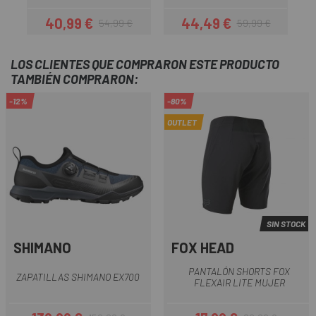
40,99 €
44,49 €
54,99 €
59,99 €
Precio
Precio regular
Precio
Precio regular
LOS CLIENTES QUE COMPRARON ESTE PRODUCTO
TAMBIÉN COMPRARON:
-12%
-80%
OUTLET
SIN STOCK
SHIMANO
FOX HEAD
PANTALÓN SHORTS FOX
ZAPATILLAS SHIMANO EX700
FLEXAIR LITE MUJER