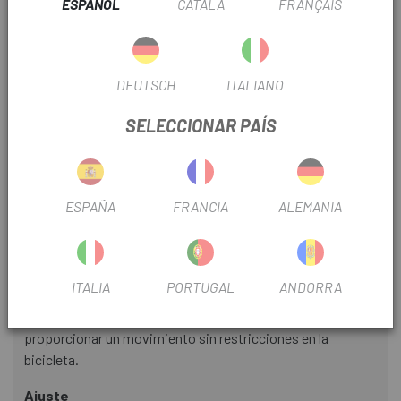
ESPAÑOL
CATALÀ
FRANÇAIS
Filosofia de diseño
Las camisetas Burner MT500 de su reputación ha sido
DEUTSCH
ITALIANO
ganada con esfuerzo y bien merecida, construidas para
pedalear fuerte en los terrenos de montaña más duros.
SELECCIONAR PAÍS
Construcción multitejido
La selección de telas y el diseño de paneles son la clave del
ESPAÑA
FRANCIA
ALEMANIA
éxito de esta camiseta. Las mangas y los hombros están
construidos con un tejido resistente y extra duradero para
esas zonas de alto desgaste, mientras que el cuerpo
principal utiliza un material con alta capacidad de
ITALIA
PORTUGAL
ANDORRA
absorción para mantenerte seco y fresco. Se han incluido
paneles elásticos estratégicamente colocados para
proporcionar un movimiento sin restricciones en la
bicicleta.
Ajuste