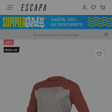
-25%
REBAJAS
favori