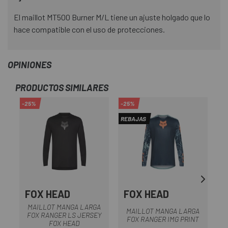
El maillot MT500 Burner M/L tiene un ajuste holgado que lo
hace compatible con el uso de protecciones.
OPINIONES
PRODUCTOS SIMILARES
-25%
-25%
-2
REBAJAS
RE
FOX HEAD
FOX HEAD
MAILLOT MANGA LARGA
MAILLOT MANGA LARGA
FOX RANGER LS JERSEY
FOX RANGER IMG PRINT
FOX HEAD