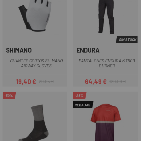
SIN STOCK
SHIMANO
ENDURA
GUANTES CORTOS SHIMANO
PANTALONES ENDURA MT500
AIRWAY GLOVES
BURNER
19,40 €
64,49 €
29,95 €
129,99 €
Precio
Precio regular
Precio
Precio regular
-30%
-25%
REBAJAS