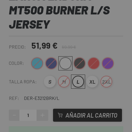
MT500 BURNER L/S
JERSEY
51,99 €
PRECIO:
69,99 €
Azul
Azul Oscuro
Blanco-Rojo
Negro
Rojo
Violeta
COLOR:
S
M
L
XL
2XL
TALLA ROPA:
REF:
DER-E3212BRK/L
-
+
AÑADIR AL CARRITO