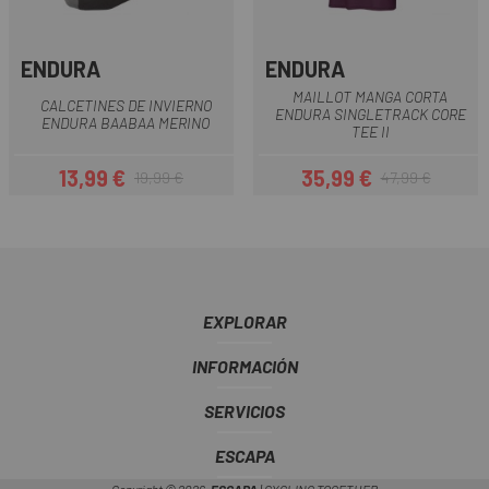
ENDURA
ENDURA
MAILLOT MANGA CORTA
CALCETINES DE INVIERNO
ENDURA SINGLETRACK CORE
ENDURA BAABAA MERINO
TEE II
13,99 €
35,99 €
19,99 €
47,99 €
Precio
Precio regular
Precio
Precio regular
EXPLORAR
INFORMACIÓN
SERVICIOS
ESCAPA