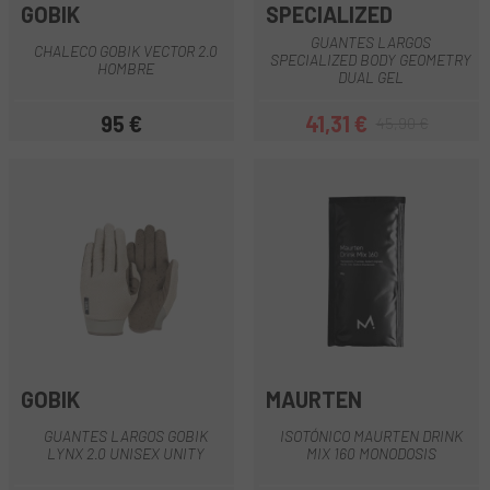
GOBIK
SPECIALIZED
GUANTES LARGOS
CHALECO GOBIK VECTOR 2.0
SPECIALIZED BODY GEOMETRY
HOMBRE
DUAL GEL
95 €
41,31 €
45,90 €
Precio
Precio
Precio regular
GOBIK
MAURTEN
GUANTES LARGOS GOBIK
ISOTÓNICO MAURTEN DRINK
LYNX 2.0 UNISEX UNITY
MIX 160 MONODOSIS