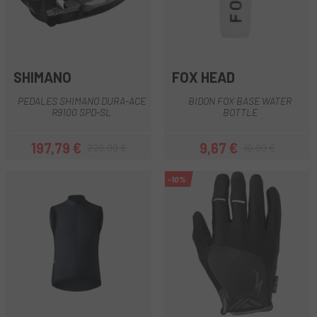
SHIMANO
FOX HEAD
PEDALES SHIMANO DURA-ACE
BIDON FOX BASE WATER
R9100 SPD-SL
BOTTLE
197,79 €
9,67 €
229,99 €
10,99 €
Precio
Precio regular
Precio
Precio regular
-10%