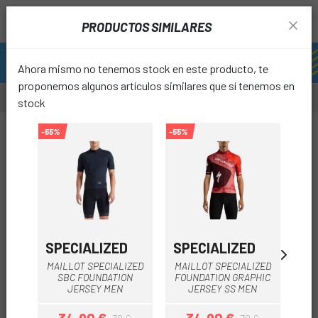
PRODUCTOS SIMILARES
Ahora mismo no tenemos stock en este producto, te
proponemos algunos artículos similares que sí tenemos en
stock
-30%
-55%
-55%
-25%
REBA
favori
SPECIALIZED
SPECIALIZED
SP
MAILLOT SPECIALIZED
MAILLOT SPECIALIZED
SBC FOUNDATION
FOUNDATION GRAPHIC
S
MAILLOT MANGA
JERSEY MEN
JERSEY SS MEN