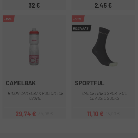
32 €
2,45 €
Precio
Precio
-15%
-30%
REBAJAS
CAMELBAK
SPORTFUL
BIDON CAMELBAK PODIUM ICE
CALCETINES SPORTFUL
620ML
CLASSIC SOCKS
29,74 €
11,10 €
34,99 €
15,90 €
Precio
Precio regular
Precio
Precio regular