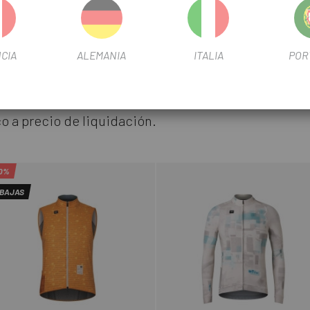
CIA
ALEMANIA
ITALIA
POR
 relevo a tu equipación
o a precio de liquidación.
0%
BAJAS