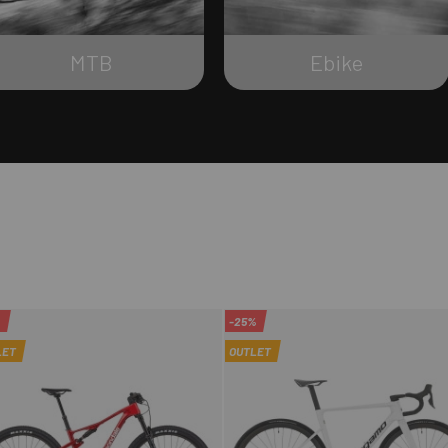
MTB
Ebike
%
-25%
LET
OUTLET