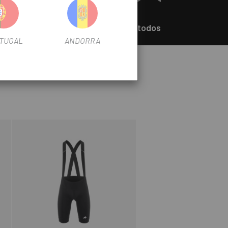
+Ver todos
TUGAL
ANDORRA