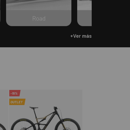
Road
Gravel
+Ver más
-15%
OUTLET