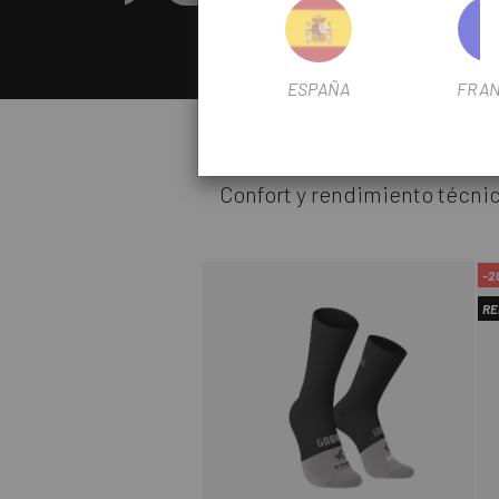
ESPAÑA
FRAN
Es hora de darle un
Confort y rendimiento técnic
-2
RE