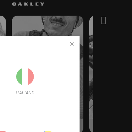
er
ITALIANO
Chalecos
Culott