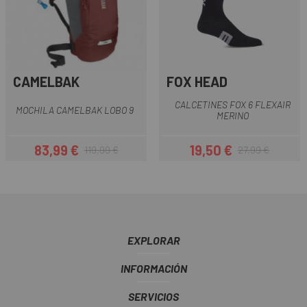
CAMELBAK
FOX HEAD
CALCETINES FOX 6 FLEXAIR
MOCHILA CAMELBAK LOBO 9
MERINO
83,99 €
19,50 €
119,99 €
27,99 €
Precio
Precio regular
Precio
Precio regular
EXPLORAR
INFORMACIÓN
SERVICIOS