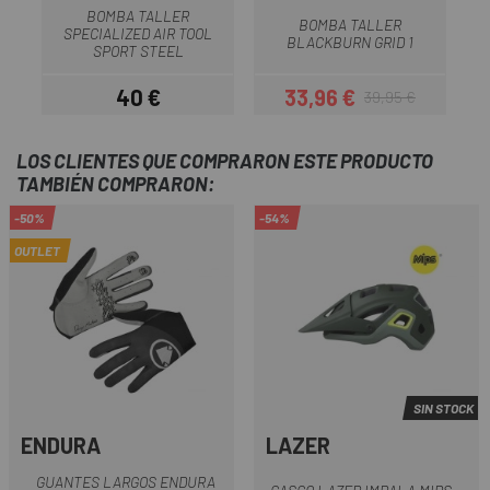
BOMBA TALLER
BOMBA TALLER
SPECIALIZED AIR TOOL
BLACKBURN GRID 1
SPORT STEEL
40 €
33,96 €
39,95 €
Precio
Precio
Precio regular
LOS CLIENTES QUE COMPRARON ESTE PRODUCTO
TAMBIÉN COMPRARON:
-50%
-54%
OUTLET
SIN STOCK
ENDURA
LAZER
GUANTES LARGOS ENDURA