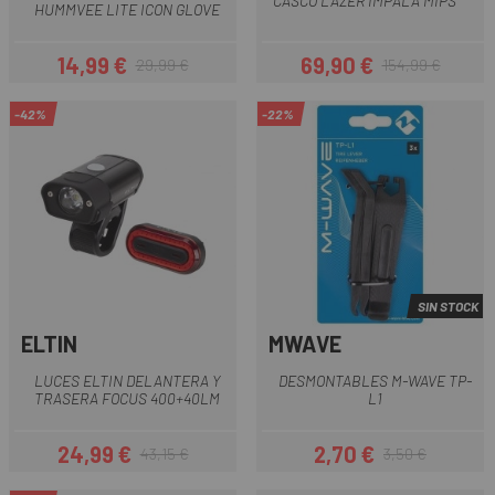
CASCO LAZER IMPALA MIPS
HUMMVEE LITE ICON GLOVE
14,99 €
69,90 €
29,99 €
154,99 €
Precio
Precio regular
Precio
Precio regular
-42%
-22%
SIN STOCK
ELTIN
MWAVE
LUCES ELTIN DELANTERA Y
DESMONTABLES M-WAVE TP-
TRASERA FOCUS 400+40LM
L1
24,99 €
2,70 €
43,15 €
3,50 €
Precio
Precio regular
Precio
Precio regular