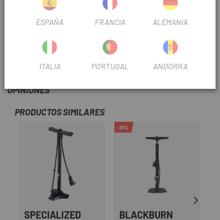
Diseño con cabezal de válvula extensible
ESPAÑA
FRANCIA
ALEMANIA
Válvula de dos pasos
Presión: 400psi Max.
ITALIA
PORTUGAL
ANDORRA
OPINIONES
PRODUCTOS SIMILARES
-15%
SPECIALIZED
BLACKBURN