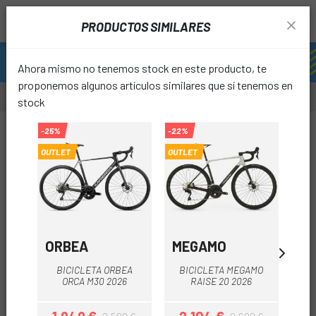
PRODUCTOS SIMILARES
Ahora mismo no tenemos stock en este producto, te
proponemos algunos artículos similares que sí tenemos en
stock
-25%
-25%
-22%
-15%
OUTLET
OUTLET
OUTLET
OUTL
favori
ORBEA
MEGAMO
LI
BICICLETA ORBEA
BICICLETA MEGAMO
LA
ORCA M30 2026
RAISE 20 2026
(P