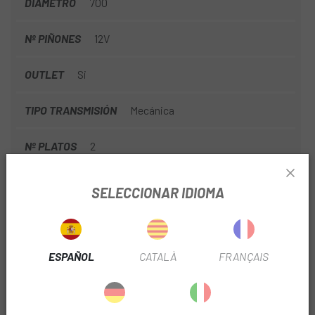
DIÁMETRO
700
Nº PIÑONES
12V
OUTLET
Si
TIPO TRANSMISIÓN
Mecánica
Nº PLATOS
2
TIPO DE CUBIERTA
Tubeless
SELECCIONAR IDIOMA
ANCHO BUJE
12x100mm
12x142mm
ESPAÑOL
CATALÀ
FRANÇAIS
DIÁMETRO DISCO
160mm