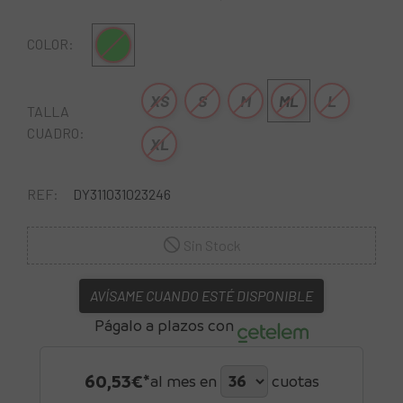
Verde
COLOR:
XS
S
M
ML
L
TALLA
CUADRO:
XL
REF:
DY311031023246
Sin Stock
AVÍSAME CUANDO ESTÉ DISPONIBLE
Págalo a plazos con
60,53
€*
al mes en
cuotas