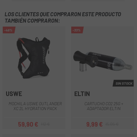
LOS CLIENTES QUE COMPRARON ESTE PRODUCTO
TAMBIÉN COMPRARON:
-46%
-33%
SIN STOCK
USWE
ELTIN
MOCHILA USWE OUTLANDER
CARTUCHO CO2 25G +
XC 2L HYDRATION PACK
ADAPTADOR ELTIN
59,90 €
9,99 €
112 €
15,05 €
Precio
Precio regular
Precio
Precio regular