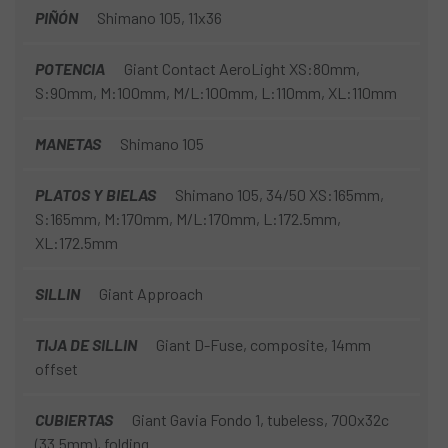
PIÑÓN
Shimano 105, 11x36
POTENCIA
Giant Contact AeroLight XS:80mm,
S:90mm, M:100mm, M/L:100mm, L:110mm, XL:110mm
MANETAS
Shimano 105
PLATOS Y BIELAS
Shimano 105, 34/50 XS:165mm,
S:165mm, M:170mm, M/L:170mm, L:172.5mm,
XL:172.5mm
SILLIN
Giant Approach
TIJA DE SILLIN
Giant D-Fuse, composite, 14mm
offset
CUBIERTAS
Giant Gavia Fondo 1, tubeless, 700x32c
(33.5mm), folding