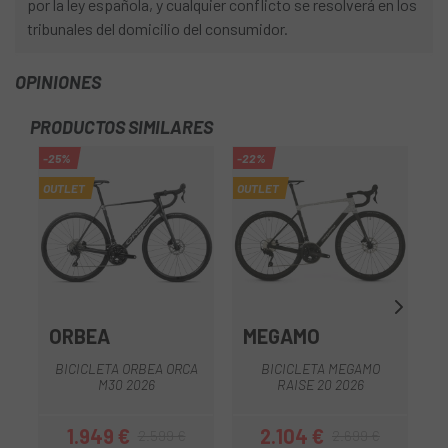
por la ley española, y cualquier conflicto se resolverá en los
tribunales del domicilio del consumidor.
OPINIONES
PRODUCTOS SIMILARES
-25%
-22%
-1
OUTLET
OUTLET
OU
ORBEA
MEGAMO
L
BICICLETA ORBEA ORCA
BICICLETA MEGAMO
M30 2026
RAISE 20 2026
1.949 €
2.104 €
2.599 €
2.699 €
Precio
Precio regular
Precio
Precio regular