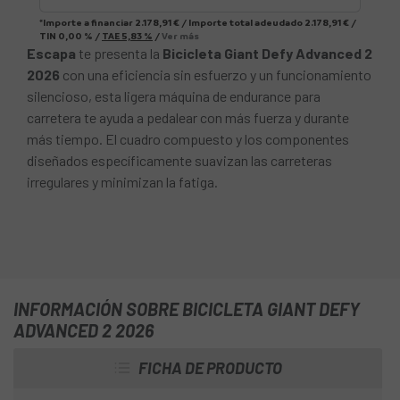
*Importe a financiar
2.178,91 €
/
Importe total adeudado
2.178,91 €
/
TIN
0,00 %
/
TAE
5,83 %
/
Ver más
Escapa
te presenta la
Bicicleta Giant Defy Advanced 2
2026
con una eficiencia sin esfuerzo y un funcionamiento
silencioso, esta ligera máquina de endurance para
carretera te ayuda a pedalear con más fuerza y durante
más tiempo. El cuadro compuesto y los componentes
diseñados específicamente suavizan las carreteras
irregulares y minimizan la fatiga.
INFORMACIÓN SOBRE BICICLETA GIANT DEFY
ADVANCED 2 2026
FICHA DE PRODUCTO