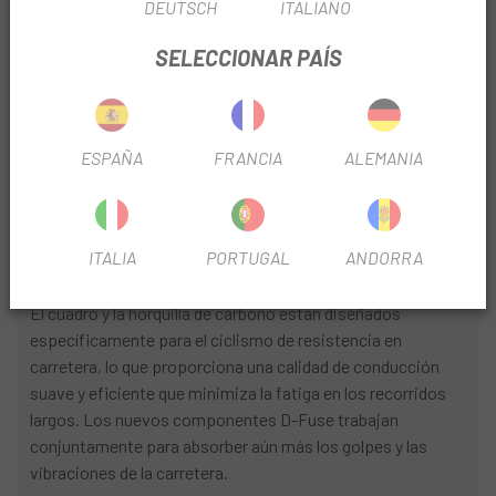
DEUTSCH
ITALIANO
INFORMACIÓN DEL PRODUCTO
SELECCIONAR PAÍS
Funcionalidad Simple
Sin componentes innecesarios, el cuadro es uno de los
más ligeros de su categoría. Con un equilibrio perfecto
ESPAÑA
FRANCIA
ALEMANIA
entre reactividad de alto rendimiento y comodidad durante
todo el día, ofrece una experiencia «menos es más» para el
ciclismo de resistencia moderno.
ITALIA
PORTUGAL
ANDORRA
Engineered compliance
El cuadro y la horquilla de carbono están diseñados
específicamente para el ciclismo de resistencia en
carretera, lo que proporciona una calidad de conducción
suave y eficiente que minimiza la fatiga en los recorridos
largos. Los nuevos componentes D-Fuse trabajan
conjuntamente para absorber aún más los golpes y las
vibraciones de la carretera.