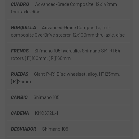
CUADRO
Advanced-Grade Composite, 12x142mm
thru-axle, disc
HORQUILLA
Advanced-Grade Composite, full-
composite OverDrive steerer, 12x100mm thru-axle, disc
FRENOS
Shimano 105 hydraulic, Shimano SM-RT64
rotors [F]160mm, [R]160mm
RUEDAS
Giant P-R1 Disc wheelset, alloy, [F]25mm,
[R]25mm
CAMBIO
Shimano 105
CADENA
KMC X12L-1
DESVIADOR
Shimano 105