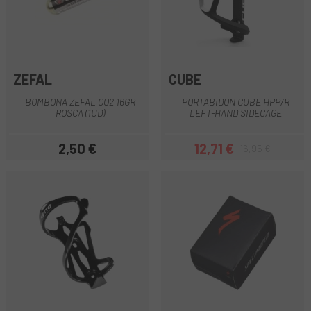
ZEFAL
CUBE
BOMBONA ZEFAL CO2 16GR
PORTABIDON CUBE HPP/R
ROSCA (1UD)
LEFT-HAND SIDECAGE
2,50 €
12,71 €
16,95 €
Precio
Precio
Precio regular