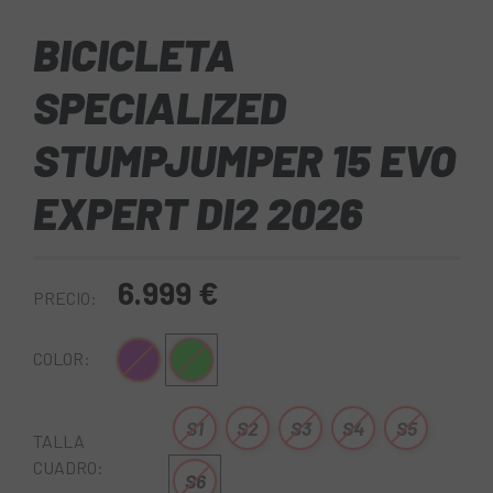
BICICLETA
SPECIALIZED
STUMPJUMPER 15 EVO
EXPERT DI2 2026
6.999 €
PRECIO:
Lila
Verde
COLOR:
S1
S2
S3
S4
S5
TALLA
CUADRO:
S6