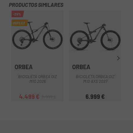
PRODUCTOS SIMILARES
-25%
OUTLET
ORBEA
ORBEA
BICICLETA ORBEA OIZ
BICICLETA ORBEA OIZ
M10 2026
M10 AXS 2027
4.499 €
6.999 €
5.999 €
Precio
Precio regular
Precio