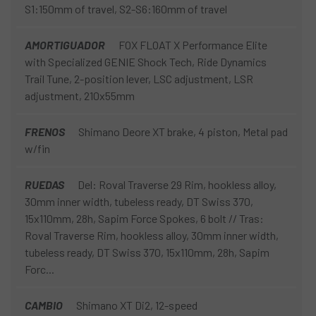
S1:150mm of travel, S2-S6:160mm of travel
AMORTIGUADOR
FOX FLOAT X Performance Elite
with Specialized GENIE Shock Tech, Ride Dynamics
Trail Tune, 2-position lever, LSC adjustment, LSR
adjustment, 210x55mm
FRENOS
Shimano Deore XT brake, 4 piston, Metal pad
w/fin
RUEDAS
Del: Roval Traverse 29 Rim, hookless alloy,
30mm inner width, tubeless ready, DT Swiss 370,
15x110mm, 28h, Sapim Force Spokes, 6 bolt // Tras:
Roval Traverse Rim, hookless alloy, 30mm inner width,
tubeless ready, DT Swiss 370, 15x110mm, 28h, Sapim
Forc...
CAMBIO
Shimano XT Di2, 12-speed