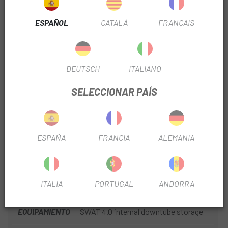
CUBIERTAS
Del: Butcher, GRID TRAIL casing,
ESPAÑOL
CATALÀ
FRANÇAIS
GRIPTON T9 compound, TLR, 29X2.4 // Tras: Eliminator,
GRID TRAIL casing, GRIPTON T7 compound, TLR, S1-
S2: 27.5x2.4, S3- S6: 29x2.4
DEUTSCH
ITALIANO
MANILLAR
Specialized, 6000 series alloy, 6-degree
SELECCIONAR PAÍS
upsweep, 8-degree backsweep. S1-S2: 780 width,
20mm rise: S3-S6: 800 width, 50mm rise
PUÑOS
Deity Lockjaw grips
ESPAÑA
FRANCIA
ALEMANIA
TEMPORADA
2026
ITALIA
PORTUGAL
ANDORRA
PEDALIER
Shimano, BB-MT801, Threaded
EQUIPAMIENTO
SWAT 4.0 internal downtube storage