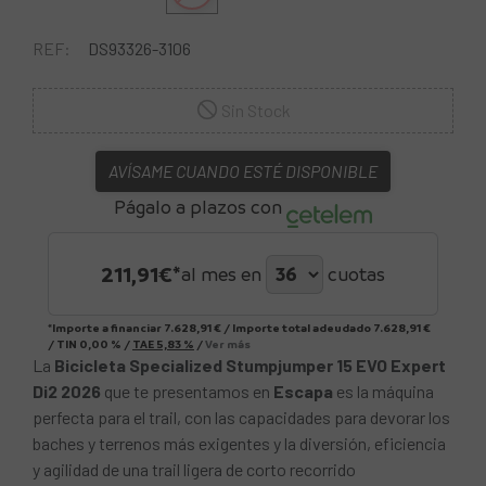
REF:
DS93326-3106
Sin Stock
AVÍSAME CUANDO ESTÉ DISPONIBLE
Págalo a plazos con
211,91
€*
al mes en
cuotas
*Importe a financiar
7.628,91 €
/
Importe total adeudado
7.628,91 €
/
TIN
0,00 %
/
TAE
5,83 %
/
Ver más
La
Bicicleta Specialized Stumpjumper 15 EVO Expert
Di2 2026
que te presentamos en
Escapa
es la máquina
perfecta para el trail, con las capacidades para devorar los
baches y terrenos más exigentes y la diversión, eficiencia
y agilidad de una trail ligera de corto recorrido