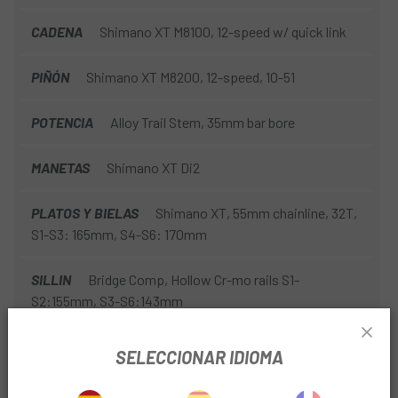
CADENA
Shimano XT M8100, 12-speed w/ quick link
PIÑÓN
Shimano XT M8200, 12-speed, 10-51
POTENCIA
Alloy Trail Stem, 35mm bar bore
MANETAS
Shimano XT Di2
PLATOS Y BIELAS
Shimano XT, 55mm chainline, 32T,
S1-S3: 165mm, S4-S6: 170mm
SILLIN
Bridge Comp, Hollow Cr-mo rails S1-
S2:155mm, S3-S6:143mm
TIJA DE SILLIN
PNW Loam Dropper, tool-less travel
SELECCIONAR IDIOMA
adjust, Range lever, 34.9, S1: 125mm, S2: 150mm, S3:
175mm, S4-S5: 200mm, S6: 225mm