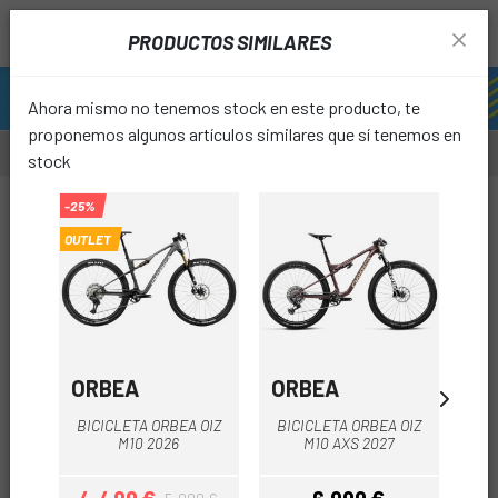
PRODUCTOS SIMILARES
Ahora mismo no tenemos stock en este producto, te
proponemos algunos artículos similares que sí tenemos en
stock
-25%
OUTLET
favori
ORBEA
ORBEA
O
BICICLETA ORBEA OIZ
BICICLETA ORBEA OIZ
BI
M10 2026
M10 AXS 2027