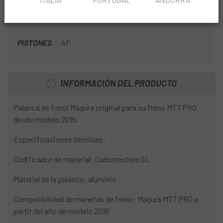
USO
Montaña
PISTONES
4P
INFORMACIÓN DEL PRODUCTO
Palanca de freno Magura original para su freno MT7 PRO
desde modelo 2015.
Especificaciones técnicas:
Codificador de material: Carbotecture SL
Material de la palanca: aluminio
Compatibilidad de manetas de freno: Magura MT7 PRO a
partir del año de modelo 2015