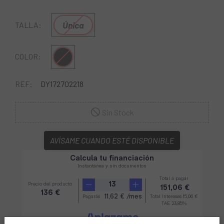
Única
TALLA:
Negro
COLOR:
REF:
DY172702218
Sin Stock
AVÍSAME CUANDO ESTÉ DISPONIBLE