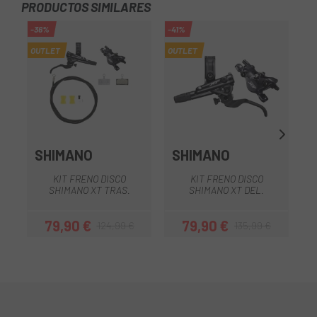
PRODUCTOS SIMILARES
-36%
-41%
-1
OUTLET
OUTLET
SHIMANO
SHIMANO
KIT FRENO DISCO
KIT FRENO DISCO
SHIMANO XT TRAS.
SHIMANO XT DEL.
79,90 €
79,90 €
124,99 €
135,99 €
Precio
Precio regular
Precio
Precio regular