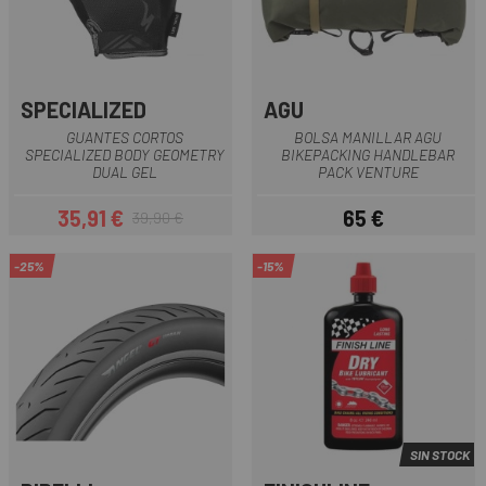
SPECIALIZED
AGU
GUANTES CORTOS
BOLSA MANILLAR AGU
SPECIALIZED BODY GEOMETRY
BIKEPACKING HANDLEBAR
DUAL GEL
PACK VENTURE
35,91 €
65 €
39,90 €
Precio
Precio regular
Precio
-25%
-15%
SIN STOCK