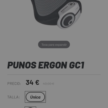
Toca para expandir
PUNOS ERGON GC1
34 €
PRECIO:
40,00 €
Única
TALLA: