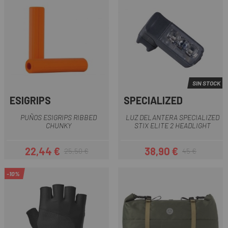
SIN STOCK
ESIGRIPS
SPECIALIZED
PUÑOS ESIGRIPS RIBBED
LUZ DELANTERA SPECIALIZED
CHUNKY
STIX ELITE 2 HEADLIGHT
22,44 €
38,90 €
25,50 €
45 €
Precio
Precio regular
Precio
Precio regular
-10%