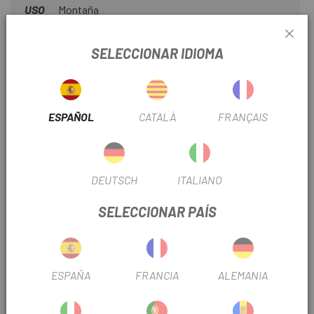
USO
Montaña
SELECCIONAR IDIOMA
INFORMACIÓN DEL PRODUCTO
incluido tapas de extremo de barra de la "Serie Performance
ESPAÑOL
CATALÀ
FRANÇAIS
Comfort"
Especificaciones técnicas:
Material Abrazadera: Aluminio
DEUTSCH
ITALIANO
Longitud: alrededor de 132 mm
SELECCIONAR PAÍS
Uso previsto: ciclismo de montaña, turismo,
desplazamientos
ESPAÑA
FRANCIA
ALEMANIA
OPINIONES