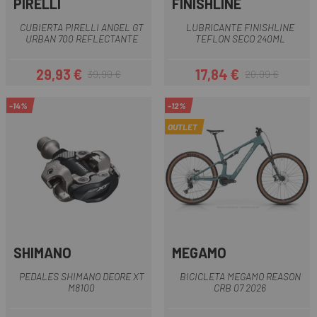
PIRELLI
FINISHLINE
CUBIERTA PIRELLI ANGEL GT
LUBRICANTE FINISHLINE
URBAN 700 REFLECTANTE
TEFLON SECO 240ML
29,93 €
17,84 €
39,90 €
20,99 €
Precio
Precio regular
Precio
Precio regular
-14%
-12%
OUTLET
SHIMANO
MEGAMO
PEDALES SHIMANO DEORE XT
BICICLETA MEGAMO REASON
M8100
CRB 07 2026