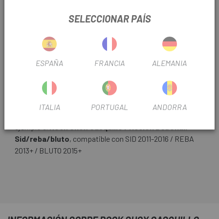
Últimas unidades en stock
SELECCIONAR PAÍS
ESPAÑA
FRANCIA
ALEMANIA
ITALIA
PORTUGAL
ANDORRA
Escapa
tiene los recambios que necesitas como por
ejemplo el
Rock Shox Casquillo Friccion Debonair
Sid/reba/bluto
, compatible con SID 2011-2016 / REBA
2013+ / BLUTO 2015+