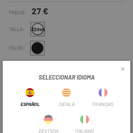
27 €
PRECIO:
32mm
TALLA:
Negro
COLOR:
REF:
DX7211.4018.096.002
SELECCIONAR IDIOMA
-
+
AÑADIR AL CARRITO
ENTREGA EN 48 HORAS
ESPAÑOL
CATALÀ
FRANÇAIS
Excepto últimas unidades o productos en liquidación.
Consultar tiempos de entrega estimados al elegir
método de envío.
DEUTSCH
ITALIANO