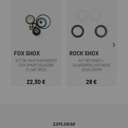
FOX SHOX
ROCK SHOX
KIT DE MANTENIMIENTO
KIT RETENES +
FOX AMORTIGUADOR
GUARDAPOLVOS ROCK
FLOAT RP23
SHOX 30MM
22,30 €
28 €
Precio
Precio
EXPLORAR