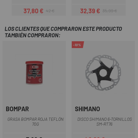
37,80 €
32,39 €
42 €
35,99 €
Precio
Precio regular
Precio
Precio regular
LOS CLIENTES QUE COMPRARON ESTE PRODUCTO
TAMBIÉN COMPRARON:
-10%
BOMPAR
SHIMANO
GRASA BOMPAR ROJA TEFLÓN
DISCO SHIMANO 6-TORNILLOS
70G
SM-RT76