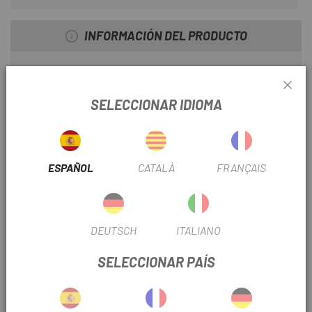
INFORMACIÓN DEL PRODUCTO
Especificaciones técnicas:
SELECCIONAR IDIOMA
uso previsto : BTT
Material de la carcasa del cojinete: aluminio
Material rodamientos: acero
ESPAÑOL
CATALÀ
FRANÇAIS
Tipo de rodamiento: BSA 83 mm para Cannondale Ai
Ancho interior de la carcasa del cojinete: 83 mm
Diámetro interior del alojamiento del cojinete: 33,3 mm
Bielas de compatibilidad: SRAM DUB SuperBOOST + bielas
DEUTSCH
ITALIANO
Cigüeñal de diámetro: 28,99 mm
De color negro
SELECCIONAR PAÍS
Peso pesado: 74g