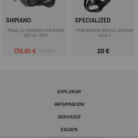
SHIMANO
SPECIALIZED
PEDALES SHIMANO XTR M9100
PORTABIDON SPECIALIZED RIB
SPD XC -3MM
CAGE II
139,85 €
20 €
139,99 €
Precio
Precio regular
Precio
EXPLORAR
INFORMACIÓN
SERVICIOS
ESCAPA