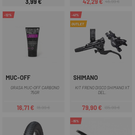
3,99 €
42,29 €
46,99 €
Precio
Precio
Precio regular
-12%
-41%
OUTLET
MUC-OFF
SHIMANO
GRASA MUC-OFF CARBONO
KIT FRENO DISCO SHIMANO XT
75GR
DEL.
16,71 €
79,90 €
18,99 €
135,99 €
Precio
Precio regular
Precio
Precio regular
-15%