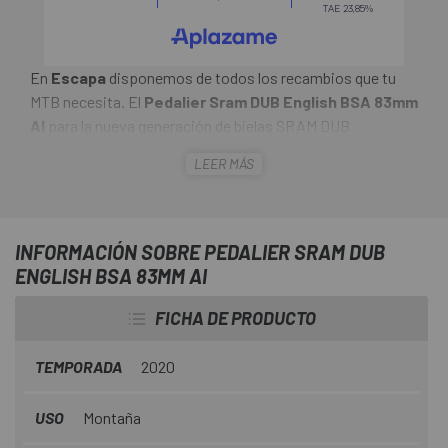
En
Escapa
disponemos de todos los recambios que tu
MTB necesita. El
Pedalier Sram DUB English BSA 83mm
AI
para la nueva generación de bielas SRAM DUB
SuperBOOST + para cuadros de bicicleta de montaña con
LEER MÁS
caja de pedalier BSA de 83 mm y estándar Cannondale Ai.
Los cojinetes DUB tienen un sello mejorado para
garantizar un funcionamiento suave como la seda de la
manivela durante más tiempo. Además, la versión DUB
INFORMACIÓN SOBRE PEDALIER SRAM DUB
BSA es significativamente más ligera que la versión
ENGLISH BSA 83MM AI
anterior para bielas GXP.
FICHA DE PRODUCTO
TEMPORADA
2020
USO
Montaña