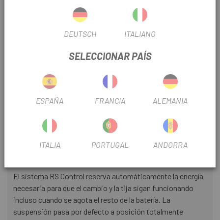
conjunta. El cambio electrónico, la tija telescópica y la
suspensión trabajan juntos, con una sola batería y
DEUTSCH
ITALIANO
compartiendo información.
Al compartir datos entre componentes, Rallon RS ofrece
SELECCIONAR PAÍS
una conducción más estable e intuitiva. El motor, la
suspensión y los controles trabajan a partir de la misma
información, lo que permite al sistema responder con
ESPAÑA
FRANCIA
ALEMANIA
mayor precisión a cada acción y a los cambios del terreno.
El resultado es un funcionamiento más fluido, mayor
control y una sensación de conexión natural sobre la
bicicleta.
ITALIA
PORTUGAL
ANDORRA
Reserva de energía inteligente
El sistema RS Control reserva automáticamente la energía
necesaria para que el cambio y la tija sigan funcionando
incluso cuando se agota el resto de la batería. La
suspensión pasa por defecto a posición totalmente