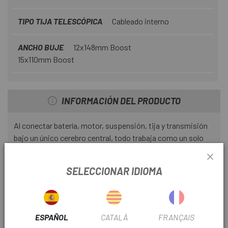
TIPO TIJA TELESCÓPICA
Cableado interno
ANCHO BUJE
12x148mm Boost
15x110mm Boost
INFORMACIÓN DEL PRODUCTO
Al conectar batería, motor, suspensión, tija y transmisión
bajo un único cerebro central, todo trabaja como un solo
sistema. Un conjunto limpio y conectado que ofrece más
control que nunca, sin baterías adicionales ni elementos
SELECCIONAR IDIOMA
innecesarios.
Un sistema. Una batería. Control total.
Para liberar todo su verdadero potencial. Se ha diseñado un
ESPAÑOL
CATALÀ
FRANÇAIS
sistema integrado en el que todo funciona de forma