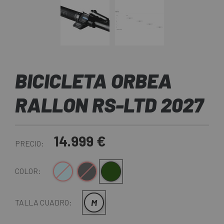
BICICLETA ORBEA
RALLON RS-LTD 2027
14.999 €
PRECIO:
Azul Claro
Negro-Oro
Myo-Verde Lima
COLOR:
M
TALLA CUADRO: