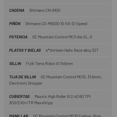
CADENA
Shimano CN-9100
PIÑÓN
Shimano CS-M9200 10-51t 12-Speed
POTENCIA
OC Mountain Control MC11 Alu SL, 0
PLATOS Y BIELAS
e*thirteen Helix Race alloy 32T
SILLIN
Fizik Terra Ridon X1 145mm
TIJA DE SILLIN
OC Mountain Control MC10, 31.6mm,
Electronic Dropper
CUBIERTAS
Maxxis High Roller III 2.40 60 TPI
3CG/EXO+/TR MaxxGripp
MANILLAR
OC Mountain Control MC10 Carbon, Rise