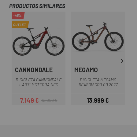
PRODUCTOS SIMILARES
-45%
-1
OUTLET
CANNONDALE
MEGAMO
S
B
BICICLETA CANNONDALE
BICICLETA MEGAMO
LAB71 MOTERRA NEO
REASON CRB 00 2027
7.149 €
13.999 €
12.999 €
Precio
Precio regular
Precio