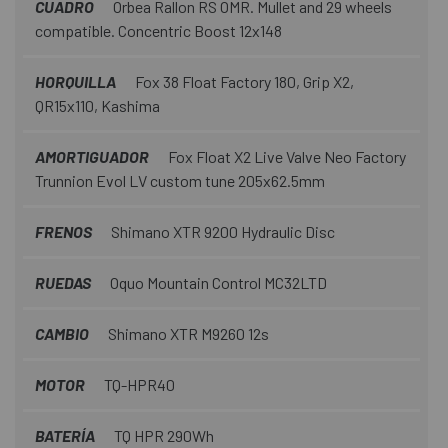
CUADRO
Orbea Rallon RS OMR. Mullet and 29 wheels
compatible. Concentric Boost 12x148
HORQUILLA
Fox 38 Float Factory 180, Grip X2,
QR15x110, Kashima
AMORTIGUADOR
Fox Float X2 Live Valve Neo Factory
Trunnion Evol LV custom tune 205x62.5mm
FRENOS
Shimano XTR 9200 Hydraulic Disc
RUEDAS
Oquo Mountain Control MC32LTD
CAMBIO
Shimano XTR M9260 12s
MOTOR
TQ-HPR40
BATERÍA
TQ HPR 290Wh