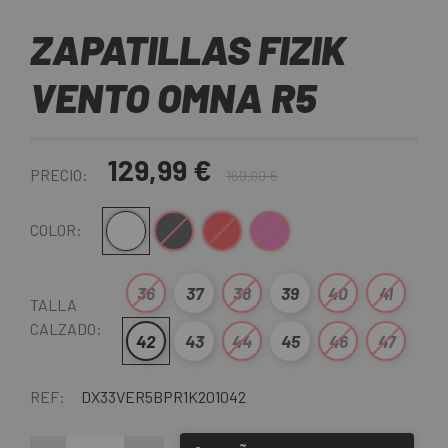
ZAPATILLAS FIZIK
VENTO OMNA R5
129,99 €
PRECIO:
169,00 €
Blanco-Negro
Negro
Rojo-Negro
Rosa
COLOR:
36
37
38
39
40
41
TALLA
CALZADO:
42
43
44
45
46
47
REF:
DX33VER5BPR1K201042