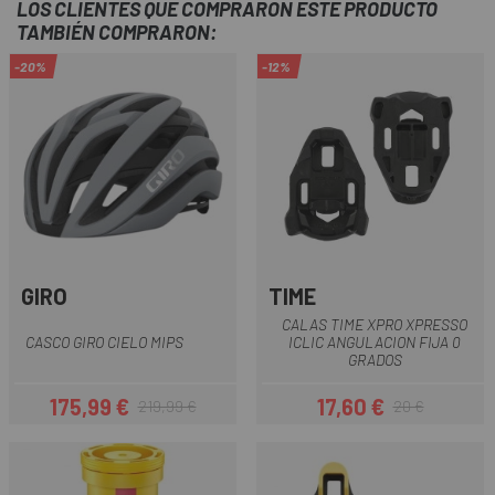
LOS CLIENTES QUE COMPRARON ESTE PRODUCTO
TAMBIÉN COMPRARON:
-20%
-12%
GIRO
TIME
CALAS TIME XPRO XPRESSO
CASCO GIRO CIELO MIPS
ICLIC ANGULACION FIJA 0
GRADOS
175,99 €
17,60 €
219,99 €
20 €
Precio
Precio regular
Precio
Precio regular