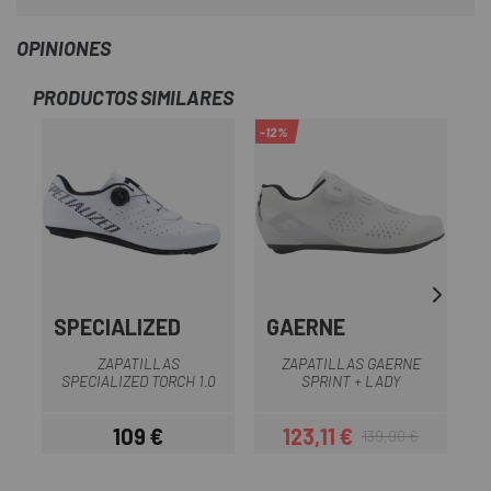
OPINIONES
PRODUCTOS SIMILARES
-12%
-1
SPECIALIZED
GAERNE
ZAPATILLAS
ZAPATILLAS GAERNE
SPECIALIZED TORCH 1.0
SPRINT + LADY
109 €
123,11 €
139,90 €
Precio
Precio
Precio regular