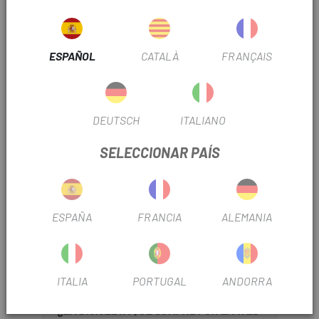
¿CÓMO ME PUEDO PONER EN CONTACTO
CON LA TIENDA?
ESPAÑOL
CATALÀ
FRANÇAIS
¿CÓMO PUEDO LOCALIZAR MI ENVÍO?
¿COMO SE TRAMITA LA GARANTÍA?
DEUTSCH
ITALIANO
¿CON QUÉ EMPRESAS DE TRANSPORTE
SELECCIONAR PAÍS
TRABAJÁIS?
¿CUÁLES SON LOS PLAZOS DE ENTREGA?
ESPAÑA
FRANCIA
ALEMANIA
¿CUANDO RECIBIRÉ MI PEDIDO?
¿HACÉIS DEVOLUCIONES?
ITALIA
PORTUGAL
ANDORRA
¿LA BICICLETA QUE COMPRÉ POR LA WEB