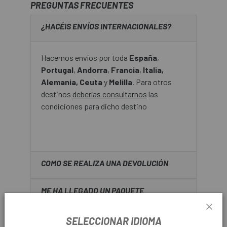
PREGUNTAS FRECUENTES
¿HACÉIS ENVÍOS INTERNACIONALES?
Hacemos envíos por toda
España
,
Portugal
,
Andorra
,
Francia
,
Italia,
Alemania, Ceuta
y
Melilla
. Para otros
destinos
deberías consultarnos
las
condiciones para dicho destino
COMO SE REALIZA UNA DEVOLUCIÓN
ME HA LLEGADO UN PAQUETE
MANIPULADO O CON UN GOLPE. ¿CÓMO
PUEDO RECLAMARLO?
SELECCIONAR IDIOMA