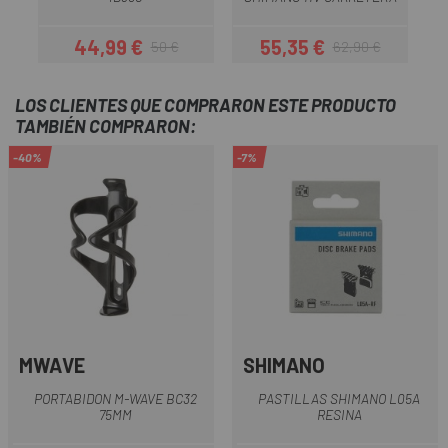
44,99 €
55,35 €
50 €
62,90 €
Precio
Precio regular
Precio
Precio regular
LOS CLIENTES QUE COMPRARON ESTE PRODUCTO
TAMBIÉN COMPRARON:
-40%
-7%
MWAVE
SHIMANO
PORTABIDON M-WAVE BC32
PASTILLAS SHIMANO L05A
75MM
RESINA