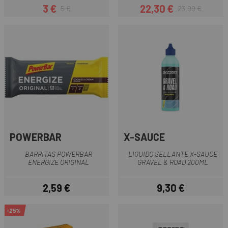
3 €
22,30 €
5 €
23,99 €
Precio
Precio regular
Precio
Precio regular
POWERBAR
X-SAUCE
BARRITAS POWERBAR
LIQUIDO SELLANTE X-SAUCE
ENERGIZE ORIGINAL
GRAVEL & ROAD 200ML
2,59 €
9,30 €
Precio
Precio
-25%