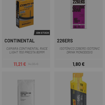
SIN STOCK
CONTINENTAL
226ERS
CAMARA CONTINENTAL RACE
ISOTÓNICO 226ERS ISOTONIC
LIGHT 700 PRESTA 80MM
DRINK MONODOSIS
11,21 €
1,80 €
14,95 €
Precio
Precio regular
Precio