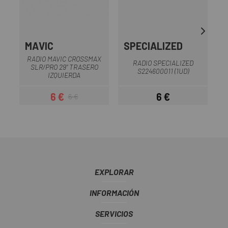
MAVIC
SPECIALIZED
RADIO MAVIC CROSSMAX
RADIO SPECIALIZED
SLR/PRO 29" TRASERO
S224600011 (1UD)
IZQUIERDA
6 €
6 €
6 €
Precio
Precio regular
Precio
EXPLORAR
INFORMACIÓN
SERVICIOS