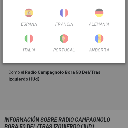
ESPAÑA
FRANCIA
ALEMANIA
ITALIA
PORTUGAL
ANDORRA
Todos los recambios que necesites para tu bicicleta los
tienes en
Escapa
.
Como el
Radio Campagnolo Bora 50 Del/Tras
Izquierdo (1Ud)
INFORMACIÓN SOBRE RADIO CAMPAGNOLO
BORA 50 DEL/TRAS IZQUIERDO (1UD)