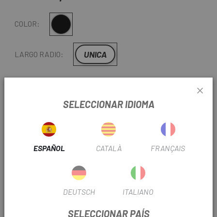
Negro
COLOR:
UNICA
LARGO RADIO:
REF:
DY14WH-016BOT50
SELECCIONAR IDIOMA
-
+
AÑADIR AL CARRITO
ENTREGA EN 48 HORAS
ESPAÑOL
CATALÀ
FRANÇAIS
Excepto últimas unidades o productos en liquidación.
Consultar tiempos de entrega estimados al elegir
método de envío.
DEUTSCH
ITALIANO
Últimas unidades en stock
SELECCIONAR PAÍS